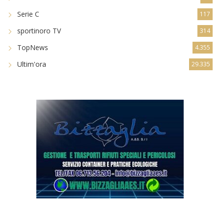
Serie C
117
sportinoro TV
314
TopNews
4.355
Ultim'ora
29.335