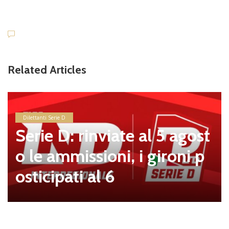
Related Articles
Dilettanti Serie D
Serie D: rinviate al 5 agost
o le ammissioni, i gironi p
osticipati al 6