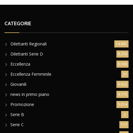
CATEGORIE
Dilettanti Regionali
14.881
Dilettanti Serie D
8.256
Eccellenza
8.588
Eccellenza Femminile
31
Giovanili
9.022
news in primo piano
4.775
Promozione
5.014
Serie B
2
Serie C
117