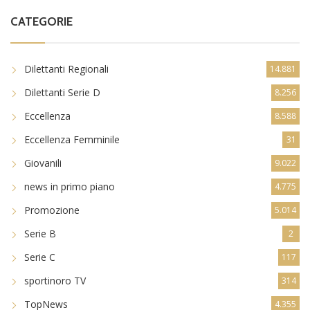
CATEGORIE
Dilettanti Regionali
14.881
Dilettanti Serie D
8.256
Eccellenza
8.588
Eccellenza Femminile
31
Giovanili
9.022
news in primo piano
4.775
Promozione
5.014
Serie B
2
Serie C
117
sportinoro TV
314
TopNews
4.355