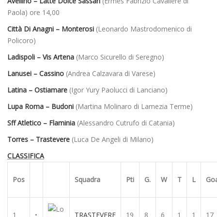
Avellino – Latte Dolce Sassari
(Ermes Fabrizio Cavaliere di
Paola) ore 14,00
Città Di Anagni – Monterosi
(Leonardo Mastrodomenico di
Policoro)
Ladispoli – Vis Artena
(Marco Sicurello di Seregno)
Lanusei – Cassino
(Andrea Calzavara di Varese)
Latina – Ostiamare
(Igor Yury Paolucci di Lanciano)
Lupa Roma – Budoni
(Martina Molinaro di Lamezia Terme)
Sff Atletico – Flaminia
(Alessandro Cutrufo di Catania)
Torres – Trastevere
(Luca De Angeli di Milano)
CLASSIFICA
Pos
Squadra
Pti
G.
W
T
L
Goa
1
•
TRASTEVERE
19
8
6
1
1
17