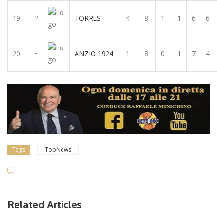
19
?
TORRES
4
8
1
1
6
6
20
•
ANZIO 1924
1
8
0
1
7
4
Tags
TopNews
Related Articles