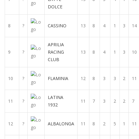
DOLCE
8
?
CASSINO
13
8
4
1
3
14
APRILIA
9
?
RACING
13
8
4
1
3
10
CLUB
10
?
FLAMINIA
12
8
3
3
2
11
LATINA
11
?
11
7
3
2
2
7
1932
12
?
ALBALONGA
11
8
2
5
1
11