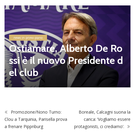
news in primo piano
Ostiamare, Alberto De Ro
ssi è il nuovo Presidente d
el club
Promozione/Nono Turno:
Boreale, Calcagni suona la
Clou a Tarquinia, Parisella prova
carica: ‘Vogliamo essere
a frenare Pippnburg
protagonisti, ci crediamo’.