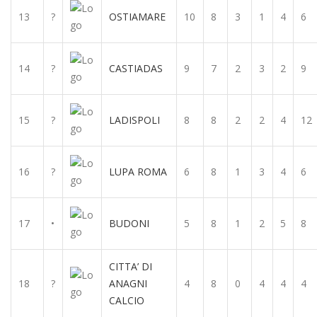
13
?
OSTIAMARE
10
8
3
1
4
6
14
?
CASTIADAS
9
7
2
3
2
9
15
?
LADISPOLI
8
8
2
2
4
12
16
?
LUPA ROMA
6
8
1
3
4
6
17
•
BUDONI
5
8
1
2
5
8
CITTA’ DI
18
?
ANAGNI
4
8
0
4
4
4
CALCIO