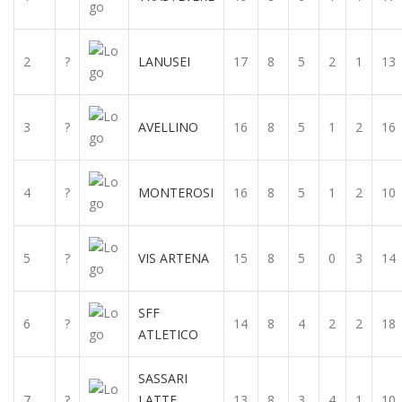
2
?
LANUSEI
17
8
5
2
1
13
3
?
AVELLINO
16
8
5
1
2
16
4
?
MONTEROSI
16
8
5
1
2
10
5
?
VIS ARTENA
15
8
5
0
3
14
SFF
6
?
14
8
4
2
2
18
ATLETICO
SASSARI
7
?
LATTE
13
8
3
4
1
10