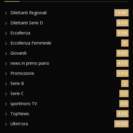
Dilettanti Regionali
14.881
Dilettanti Serie D
8.256
Eccellenza
8.588
Eccellenza Femminile
31
Giovanili
9.022
news in primo piano
4.775
Promozione
5.014
Serie B
2
Serie C
117
sportinoro TV
314
TopNews
4.355
Ultim'ora
29.335