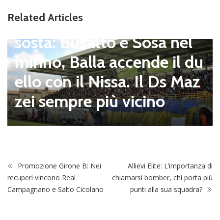
Viterbese (Certosa V. Cam
Related Articles
pagnano), mercato senza
sosta: Busatto e Sosa nel
mirino, Balla accende il du
ello con il Nissa. Il Ds Maz
zei sempre più vicino
Promozione Girone B: Nei
Allievi Elite: L’importanza di
recuperi vincono Real
chiamarsi bomber, chi porta più
Campagnano e Salto Cicolano
punti alla sua squadra?