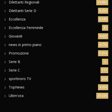
Dilettanti Regionali
14.882
Dilettanti Serie D
8.256
Eccellenza
8.589
Eccellenza Femminile
31
Giovanili
9.022
news in primo piano
4.776
Promozione
5.014
Serie B
2
Serie C
117
sportinoro TV
314
TopNews
4.356
Ultim'ora
29.336