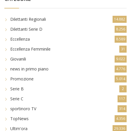
Dilettanti Regionali
14.882
Dilettanti Serie D
8.256
Eccellenza
8.589
Eccellenza Femminile
31
Giovanili
9.022
news in primo piano
4.776
Promozione
5.014
Serie B
2
Serie C
117
sportinoro TV
314
TopNews
4.356
Ultim'ora
29.336