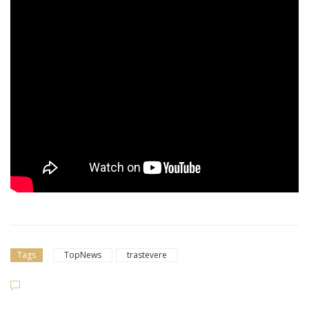
Tags
TopNews
trastevere
Dilettanti Serie D