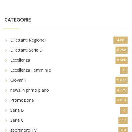
CATEGORIE
Dilettanti Regionali
14.881
Dilettanti Serie D
8.256
Eccellenza
8.588
Eccellenza Femminile
31
Giovanili
9.022
news in primo piano
4.775
Promozione
5.014
Serie B
2
Serie C
117
sportinoro TV
314