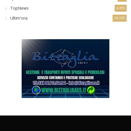
TopNews
4.355
Ultim'ora
29.335