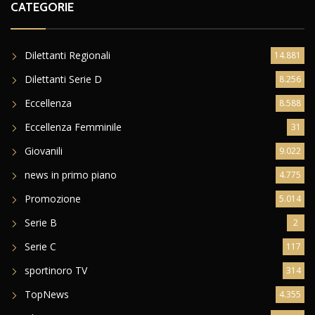
CATEGORIE
Dilettanti Regionali
14.881
Dilettanti Serie D
8.256
Eccellenza
8.588
Eccellenza Femminile
31
Giovanili
9.022
news in primo piano
4.775
Promozione
5.014
Serie B
2
Serie C
117
sportinoro TV
314
TopNews
4.355