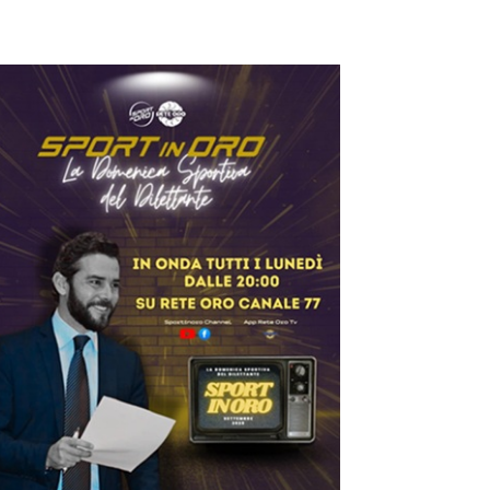
ilettanti Serie D
iterbese (Certosa V.