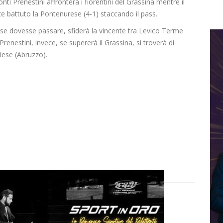
i Prenestini affronterà i fiorentini del Grassina mentre il
e battuto la Pontenurese (4-1) staccando il pass.
 se dovesse passare, sfiderà la vincente tra Levico Terme
renestini, invece, se supererà il Grassina, si troverà di
iese (Abruzzo).
D
V