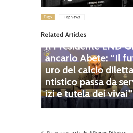
Tags
TopNews
gione d
Related Articles
Dilettanti Regionali
 club fe
Il Presidente LND G
i e pre
ancarlo Abete: “Il fu
mpionat
uro del calcio dilett
onsecut
ntistico passa da ser
izi e tutela dei vivai”
Si separano le strade di Simone Di Iorio e