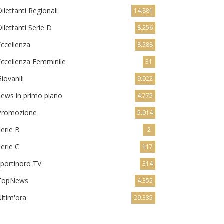
Dilettanti Regionali
14.881
Dilettanti Serie D
8.256
Eccellenza
8.588
Eccellenza Femminile
31
Giovanili
9.022
news in primo piano
4.775
Promozione
5.014
Serie B
2
Serie C
117
sportinoro TV
314
TopNews
4.355
Ultim'ora
29.335