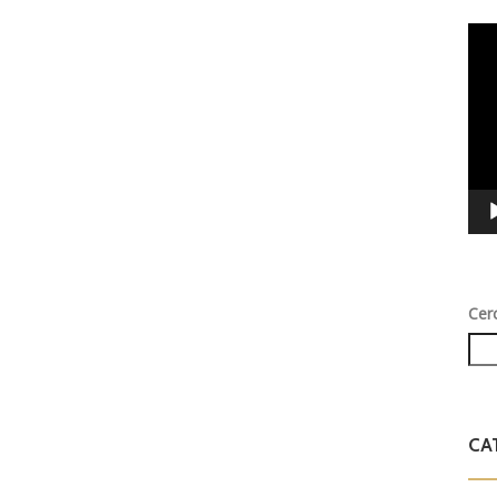
Vid
Play
Cer
CA