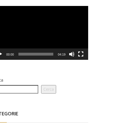
eo
er
00:00
04:19
ca
Cerca
TEGORIE