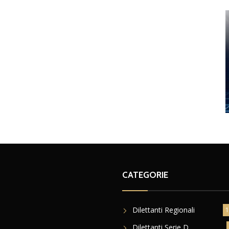
CATEGORIE
Dilettanti Regionali
1
Dilettanti Serie D