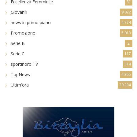
Eccellenza Femminile
31
Giovanili
9.022
news in primo piano
4.774
Promozione
5.013
Serie B
2
Serie C
117
sportinoro TV
314
TopNews
4.355
Ultim'ora
29.334