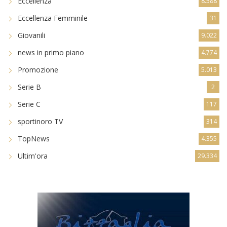
Eccellenza
8.588
Eccellenza Femminile
31
Giovanili
9.022
news in primo piano
4.774
Promozione
5.013
Serie B
2
Serie C
117
sportinoro TV
314
TopNews
4.355
Ultim'ora
29.334