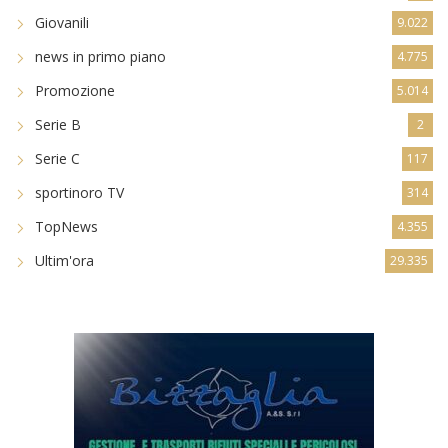
Giovanili
9.022
news in primo piano
4.775
Promozione
5.014
Serie B
2
Serie C
117
sportinoro TV
314
TopNews
4.355
Ultim'ora
29.335