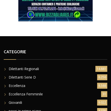
CATEGORIE
Dilettanti Regionali
14.881
Dilettanti Serie D
8.256
Eccellenza
8.588
Eccellenza Femminile
31
Giovanili
9.022
news in primo piano
4.775