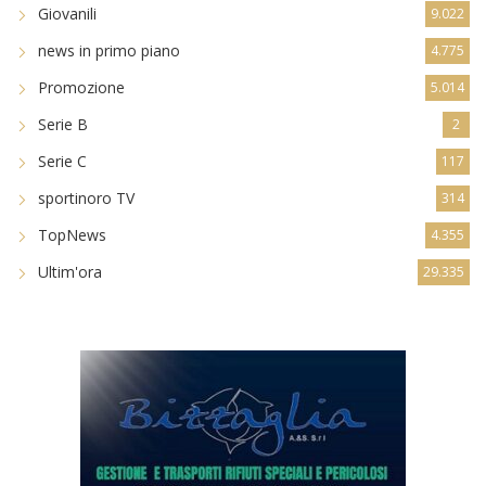
Giovanili
9.022
news in primo piano
4.775
Promozione
5.014
Serie B
2
Serie C
117
sportinoro TV
314
TopNews
4.355
Ultim'ora
29.335