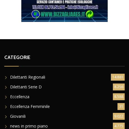
CATEGORIE
Dilettanti Regionali
14.881
Dilettanti Serie D
8.256
Eccellenza
8.588
Eccellenza Femminile
31
Giovanili
9.022
news in primo piano
4.775