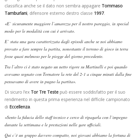
classifica anche se il dato non sembra appagare
Tommaso
Tamburlani
, difensore esterno destro classe
1997
.
«E’ sicuramente maggiore l’amarezza per il nostro pareggio, in special
modo per le modalità con cui è arrivato.
E’ stata una gara caratterizzata dagli episodi anche se noi abbiamo
provato a fare sempre la partita, nonostante il terreno di gioco in terra
fosse quasi melmoso per le piogge del giorno precedente.
Tra l’altro ci è stato negato un netto rigore su Martinelli e poi quando
avevamo segnato con Tornatore la rete del 2-1 a cinque minuti dalla fine
pensavamo di avere in pugno la partita».
Di sicuro l’ex
Tor Tre Teste
può essere soddisfatto per il suo
rendimento in questa prima esperienza nel difficile campionato
di
Eccellenza
.
«Sento la fiducia dello staff tecnico e cerco di ripagarla con l’impegno
durante la settimana e le prestazioni nelle gare ufficiali.
Qui c’è un gruppo davvero compatto, noi giovani abbiamo la fortuna di