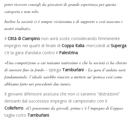
poter ricevere consigli da giocatori di grande esperienza per questa
categoria e non solo.
Inoltre la società ci è sempre vicinissima e di supporto e così nascono i
nostri risultati».
Il
Città di Ciampino
non avrà soste considerando l’imminente
impegno nei quarti di finale di
Coppa Italia
: mercoledì al
Superga
c’è la gara d’andata contro il
Palestrina
.
«Una competizione a cui teniamo tantissimo e che la società ci ha chiesto
di onorare fino in fondo –
spiega
Tamburlani
– La gara d’andata sarà
fondamentale: l’ideale sarebbe riuscire a mettere un’ipoteca così come
abbiamo fatto nei precedenti due turni».
Il giovane difensore assicura che non ci saranno “distrazioni”
derivanti dal successivo impegno di campionato con il
Colleferro
.
«Ci penseremo da giovedì, prima c’è l’impegno di Coppa»
taglia corto
Tamburlani
.