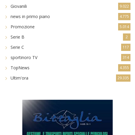
Giovanili
9.022
news in primo piano
4.775
Promozione
5.014
Serie B
2
Serie C
117
sportinoro TV
314
TopNews
4.355
Ultim'ora
29.335