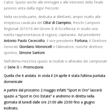
Calcio. Spazio anche alle immagini e alle interviste della Finale
Juniores vinta dallla Vigor Perconti.
Nella seconda parte, dedicata ai dilettanti, ampio risalto alla
strepitosa cavalcata del
Citta’ di Ciampino
, freschi Campioni
Regionali 2015/16 del Girone B di Eccellenza; in studio una
nutrita rappresentanza di ragazzi, capitanata dal presidente
Antonio Paolo Cececotto
, il vice presidente
Fortuna
, il Direttore
Generale
Giordano Moroncell
i e l’allenatore, nonchè direttore
sportivo,
Simone Santoni
.
Nell’ultima mezz’ora spazio ai risultati e all’analisi dei campionati
di
Serie D
e
Promozione
.
Quella che è andata in onda il 24 aprile è stata l’ultima puntata
domenicale
A partire dal prossimo 2 maggio infatti “Sport in Oro” lascerà
spazio a “Sport in Oro Estate” e andremo in diretta nella
giornata di lunedì dalle ore 21:00 alle 23:00 fino a giugno
inoltrato.