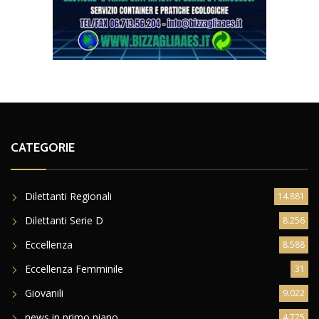
CATEGORIE
Dilettanti Regionali
14.881
Dilettanti Serie D
8.256
Eccellenza
8.588
Eccellenza Femminile
31
Giovanili
9.022
news in primo piano
4.775