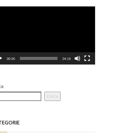
eo
er
00:00
04:19
ca
Cerca
TEGORIE