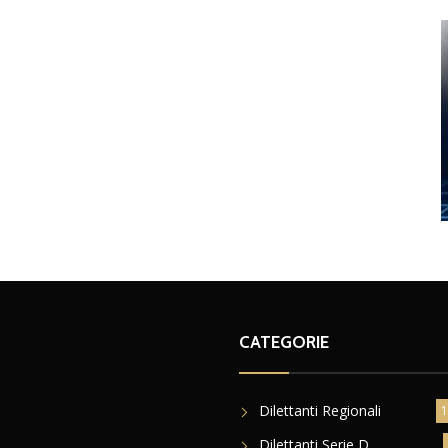
CATEGORIE
Dilettanti Regionali
1
Dilettanti Serie D