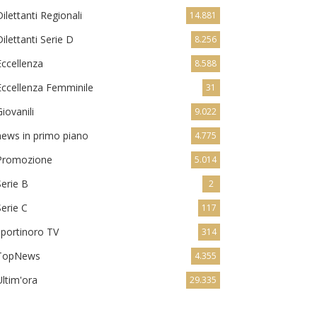
Dilettanti Regionali
14.881
Dilettanti Serie D
8.256
Eccellenza
8.588
Eccellenza Femminile
31
Giovanili
9.022
news in primo piano
4.775
Promozione
5.014
Serie B
2
Serie C
117
sportinoro TV
314
TopNews
4.355
Ultim'ora
29.335