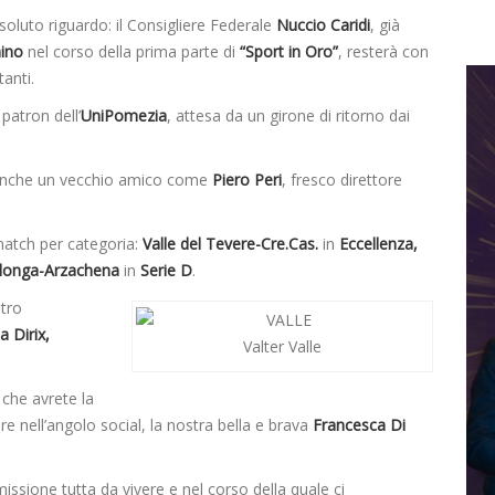
luto riguardo: il Consigliere Federale
Nuccio Caridi
, già
hino
nel corso della prima parte di
“Sport in Oro”
, resterà con
tanti.
 patron dell’
UniPomezia
, attesa da un girone di ritorno dai
 anche un vecchio amico come
Piero Peri
, fresco direttore
match per categoria:
Valle del Tevere-Cre.Cas.
in
Eccellenza,
longa-Arzachena
in
Serie D
.
ltro
a Dirix,
Valter Valle
che avrete la
e nell’angolo social, la nostra bella e brava
Francesca Di
ssione tutta da vivere e nel corso della quale ci