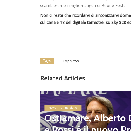
scambieremo i migliori auguri di Buone Feste.
Non ci resta che ricordarvi di sintonizzarvi dome
sul canale 18 del digitale terrestre, su Sky 828 
Tags
TopNews
Related Articles
lizzati
ampiona
 Flami
news in primo piano
altre 8
Ostiamare, Alberto 
e Rossi è il nuovo Pr