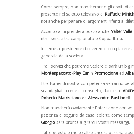
Come sempre, non mancheranno gli ospiti di asso
presente nel salotto televisivo di
Raffaele Minic
noi anche per parlare di argomenti riferiti ai dilet
Accanto a lui prenderà posto anche
Valter Valle
,
ritmi serrati tra campionato e Coppa Italia.
Insieme al presidente ritroveremo con piacere
generale della società.
Tra i servizi che potremo vedere ci sarà un big 
Montespaccato-Play Eur
in
Promozione
ed
Alba
I tre tornei di nostra competenza verranno pera
scandagliati, come di consueto, dai nostri
Andre
Roberto Matrisciano
ed
Alessandro Bastianelli
.
Non mancherà ovviamente l’interazione con voi 
pazienza di seguirci da casa: solerte come sempr
Giorgio
sarà pronta a girarci i vostri messaggi.
Tutto questo e molto altro ancora per una trasmi