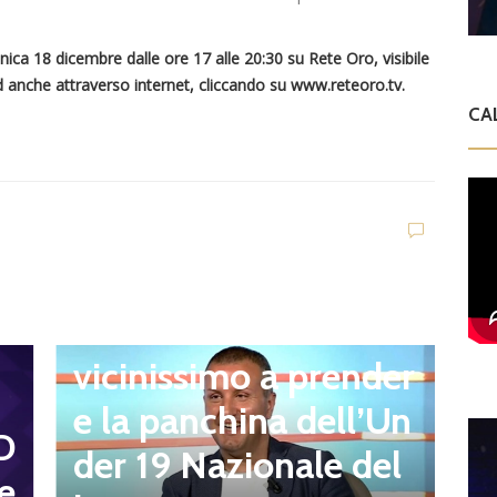
nica 18 dicembre dalle ore 17 alle 20:30 su Rete Oro, visibile
ed anche attraverso internet, cliccando su www.reteoro.tv.
CA
n
Ultim'ora
Q
Giacomo Celentano
l
vicinissimo a prender
r
e la panchina dell’Un
D
t
der 19 Nazionale del
e