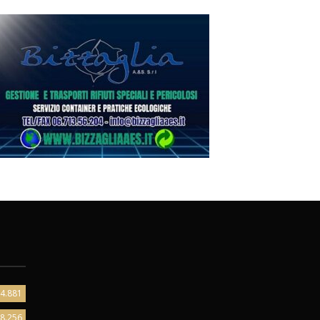
4.881
8.256