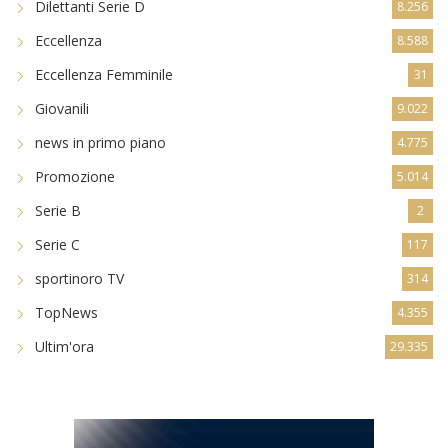
Dilettanti Serie D
8.256
Eccellenza
8.588
Eccellenza Femminile
31
Giovanili
9.022
news in primo piano
4.775
Promozione
5.014
Serie B
2
Serie C
117
sportinoro TV
314
TopNews
4.355
Ultim'ora
29.335