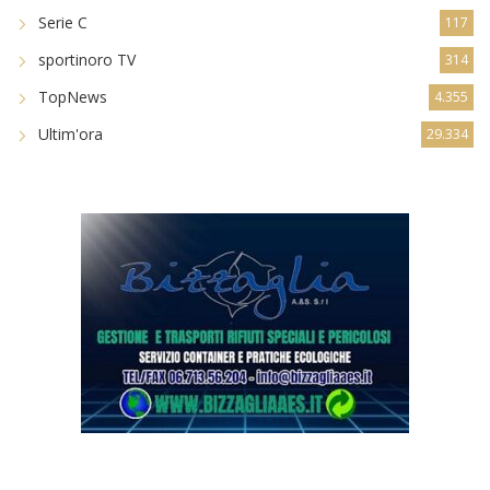
Serie C
117
sportinoro TV
314
TopNews
4.355
Ultim'ora
29.334