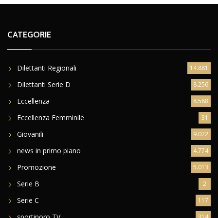
CATEGORIE
Dilettanti Regionali
14.881
Dilettanti Serie D
8.256
Eccellenza
8.588
Eccellenza Femminile
31
Giovanili
9.022
news in primo piano
4.774
Promozione
5.013
Serie B
2
Serie C
117
sportinoro TV
314