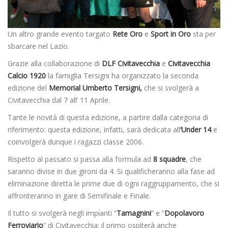
Un altro grande evento targato
Rete Oro
e
Sport in Oro
sta per
sbarcare nel Lazio.
Grazie alla collaborazione di
DLF Civitavecchia
e
Civitavecchia
Calcio 1920
la famiglia Tersigni ha organizzato la seconda
edizione del
Memorial Umberto Tersigni,
che si svolgerà a
Civitavecchia dal 7 all’ 11 Aprile.
Tante le novità di questa edizione, a partire dalla categoria di
riferimento: questa edizione, infatti, sarà dedicata all
‘Under 14
e
coinvolgerà dunque i ragazzi classe 2006.
Rispetto al passato si passa alla formula ad
8 squadre
, che
saranno divise in due gironi da 4. Si qualificheranno alla fase ad
eliminazione diretta le prime due di ogni raggruppamento, che si
affronteranno in gare di Semifinale e Finale.
Il tutto si svolgerà negli impianti “
Tamagnini
” e “
Dopolavoro
Ferroviario
” di Civitavecchia: il primo ospiterà anche