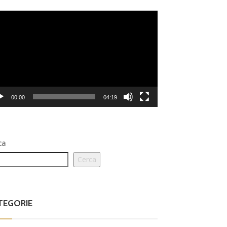
eo
er
00:00
04:19
ca
Cerca
TEGORIE