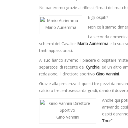
Ne parleremo grazie ai riflessi filmati del match
E gli ospiti?
Non ce li siamo dimen
Mario Auriemma
La seconda domenica de
schermi del Cavalier
Mario Auriemma
e la sua so
tanti appassionati.
Al suo fianco avremo il piacere di ospitare mist
separatosi di recente dal
Cynthia
, ed un altro a
redazione, il direttore sportivo
Gino Vannini
.
Grazie alla presenza di questi tre pezzi da nova
calcio a trecentosessanta gradi, dando il dovero
Anche qui pot
arrivando così
ospiti darann
Gino Vannini
Tour”
.