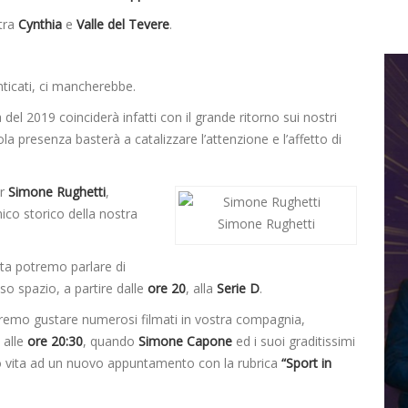
 tra
Cynthia
e
Valle del Tevere
.
ticati, ci mancherebbe.
l 2019 coinciderà infatti con il grande ritorno sui nostri
la presenza basterà a catalizzare l’attenzione e l’affetto di
er
Simone Rughetti
,
mico storico della nostra
Simone Rughetti
nta potremo parlare di
so spazio, a partire dalle
ore 20
, alla
Serie D
.
remo gustare numerosi filmati in vostra compagnia,
 alle
ore 20:30
, quando
Simone Capone
ed i suoi graditissimi
o vita ad un nuovo appuntamento con la rubrica
“Sport in