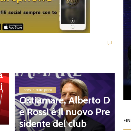
i
U
G
a
v
i
e
news in primo piano
8
Ostiamare, Alberto D
d
e Rossi è il nuovo Pre
l
sidente del club
FI