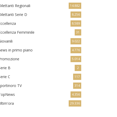
Dilettanti Regionali
14.882
Dilettanti Serie D
8.256
Eccellenza
8.589
Eccellenza Femminile
31
Giovanili
9.022
news in primo piano
4.776
Promozione
5.014
Serie B
2
Serie C
117
sportinoro TV
314
TopNews
4.356
Ultim'ora
29.336