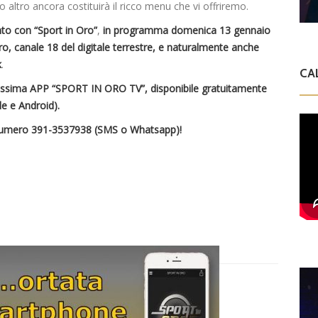
 altro ancora costituirà il ricco menu che vi offriremo.
to con “Sport in Oro”
,
in programma domenica 13 gennaio
o, canale 18 del digitale terrestre,
e naturalmente anche
k
.
CA
vissima APP “SPORT IN ORO TV”, disponibile gratuitamente
le e Android).
il numero 391-3537938 (SMS o Whatsapp)!