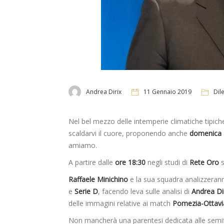
Andrea Dirix
11 Gennaio 2019
Dil
Nel bel mezzo delle intemperie climatiche tipich
scaldarvi il cuore, proponendo anche
domenica 
amiamo.
A partire dalle
ore 18:30
negli studi di
Rete Oro
s
Raffaele Minichino
e la sua squadra analizzeranno
e
Serie D
, facendo leva sulle analisi di
Andrea Di
delle immagini relative ai match
Pomezia-Ottavi
Non mancherà una parentesi dedicata alle semifi