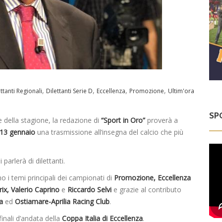
,
,
,
,
ettanti Regionali
Dilettanti Serie D
Eccellenza
Promozione
Ultim'ora
SP
e della stagione, la redazione di
“Sport in Oro”
proverà a
13 gennaio
una trasmissione all’insegna del calcio che più
i parlerà di dilettanti.
 i temi principali dei campionati di
Promozione, Eccellenza
rix, Valerio Caprino
e
Riccardo Selvi
e grazie al contributo
a
ed
Ostiamare-Aprilia Racing Club
.
nali d’andata della
Coppa Italia di Eccellenza
.