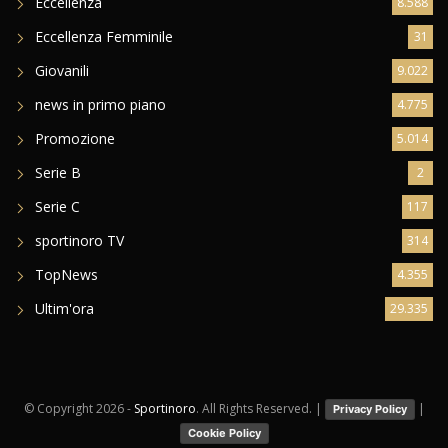
Eccellenza
8.588
Eccellenza Femminile
31
Giovanili
9.022
news in primo piano
4.775
Promozione
5.014
Serie B
2
Serie C
117
sportinoro TV
314
TopNews
4.355
Ultim'ora
29.335
© Copyright
2026 -
Sportinoro
. All Rights Reserved. |
|
Privacy Policy
Cookie Policy