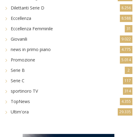
Dilettanti Serie D
8.256
Eccellenza
8.588
Eccellenza Femminile
31
Giovanili
9.022
news in primo piano
4.775
Promozione
5.014
Serie B
2
Serie C
117
sportinoro TV
314
TopNews
4.355
Ultim'ora
29.335