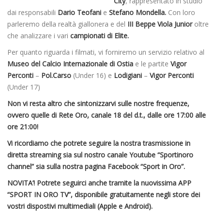
City
, rappresentato in studio
dai responsabili
Dario Teofani
e
Stefano Mondella.
Con loro
parleremo della realtà giallonera e del
III Beppe Viola Junior
oltre
che analizzare i vari
campionati di Elite.
Per quanto riguarda i filmati, vi forniremo un servizio relativo al
Museo del Calcio Internazionale di Ostia
e le partite
Vigor
Perconti
–
Pol.Carso
(Under 16) e
Lodigiani
–
Vigor Perconti
(Under 17)
Non vi resta altro che sintonizzarvi sulle nostre frequenze,
ovvero quelle di Rete Oro, canale 18 del d.t., dalle ore 17:00 alle
ore 21:00!
Vi ricordiamo che potrete seguire la nostra trasmissione in
diretta streaming sia sul nostro canale Youtube “Sportinoro
channel” sia sulla nostra pagina Facebook “Sport in Oro”.
NOVITA’! Potrete seguirci anche tramite la nuovissima APP
“SPORT IN ORO TV”, disponibile gratuitamente negli store dei
vostri dispostivi multimediali (Apple e Android).