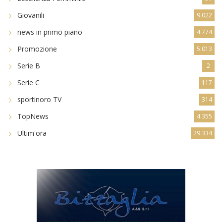
Giovanili
9.022
news in primo piano
4.774
Promozione
5.013
Serie B
2
Serie C
117
sportinoro TV
314
TopNews
4.355
Ultim'ora
29.334