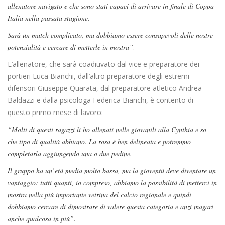
allenatore navigato e che sono stati capaci di arrivare in finale di Coppa
Italia nella passata stagione.
Sarà un match complicato, ma dobbiamo essere consapevoli delle nostre
potenzialità e cercare di metterle in mostra”
.
L’allenatore, che sarà coadiuvato dal vice e preparatore dei
portieri Luca Bianchi, dall’altro preparatore degli estremi
difensori Giuseppe Quarata, dal preparatore atletico Andrea
Baldazzi e dalla psicologa Federica Bianchi, è contento di
questo primo mese di lavoro:
“Molti di questi ragazzi li ho allenati nelle giovanili alla Cynthia e so
che tipo di qualità abbiano. La rosa è ben delineata e potremmo
completarla aggiungendo una o due pedine.
Il gruppo ha un’età media molto bassa, ma la gioventù deve diventare un
vantaggio: tutti quanti, io compreso, abbiamo la possibilità di metterci in
mostra nella più importante vetrina del calcio regionale e quindi
dobbiamo cercare di dimostrare di valere questa categoria e anzi magari
anche qualcosa in più”
.