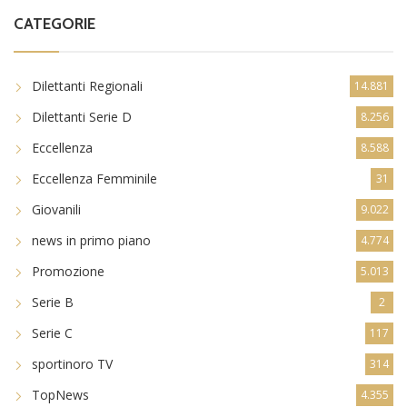
CATEGORIE
Dilettanti Regionali
14.881
Dilettanti Serie D
8.256
Eccellenza
8.588
Eccellenza Femminile
31
Giovanili
9.022
news in primo piano
4.774
Promozione
5.013
Serie B
2
Serie C
117
sportinoro TV
314
TopNews
4.355