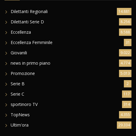
Dilettanti Regionali
14.881
Dilettanti Serie D
8.256
Eccellenza
8.588
Eccellenza Femminile
31
Giovanili
9.022
news in primo piano
4.774
Promozione
5.013
Serie B
2
Serie C
117
sportinoro TV
314
TopNews
4.355
Ultim'ora
29.334