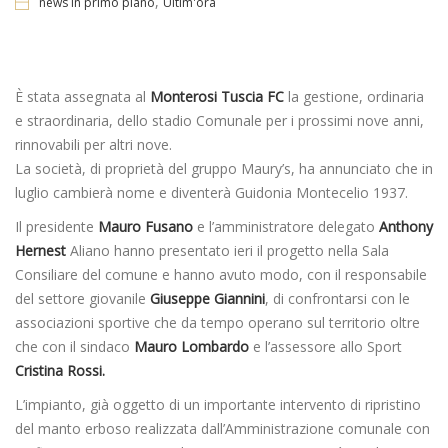
,
news in primo piano
Ultim'ora
È stata assegnata al
Monterosi Tuscia FC
la gestione, ordinaria
e straordinaria, dello stadio Comunale per i prossimi nove anni,
rinnovabili per altri nove.
La società, di proprietà del gruppo Maury’s, ha annunciato che in
luglio cambierà nome e diventerà Guidonia Montecelio 1937.
Il presidente
Mauro Fusano
e l’amministratore delegato
Anthony
Hernest
Aliano hanno presentato ieri il progetto nella Sala
Consiliare del comune e hanno avuto modo, con il responsabile
del settore giovanile
Giuseppe Giannini
, di confrontarsi con le
associazioni sportive che da tempo operano sul territorio oltre
che con il sindaco
Mauro Lombardo
e l’assessore allo Sport
Cristina Rossi.
L’impianto, già oggetto di un importante intervento di ripristino
del manto erboso realizzata dall’Amministrazione comunale con