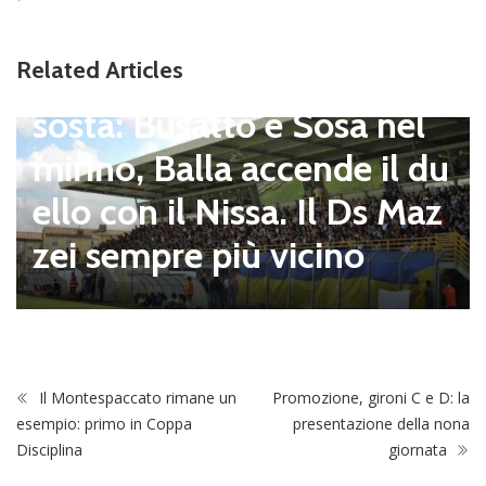
Viterbese (Certosa V. Cam
Related Articles
pagnano), mercato senza
sosta: Busatto e Sosa nel
mirino, Balla accende il du
ello con il Nissa. Il Ds Maz
zei sempre più vicino
Il Montespaccato rimane un
Promozione, gironi C e D: la
esempio: primo in Coppa
presentazione della nona
Disciplina
giornata