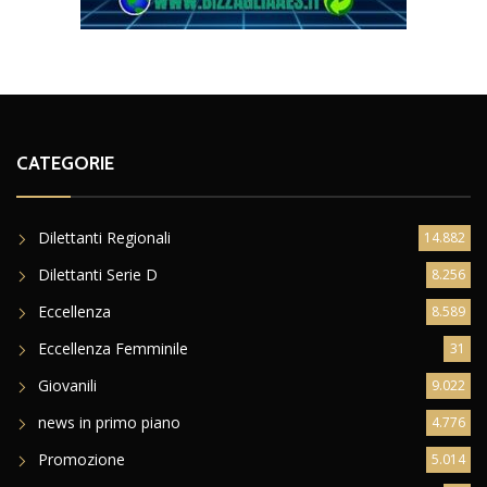
CATEGORIE
Dilettanti Regionali
14.882
Dilettanti Serie D
8.256
Eccellenza
8.589
Eccellenza Femminile
31
Giovanili
9.022
news in primo piano
4.776
Promozione
5.014