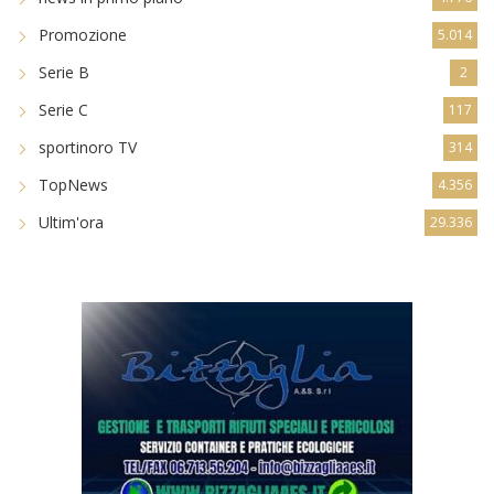
Promozione
5.014
Serie B
2
Serie C
117
sportinoro TV
314
TopNews
4.356
Ultim'ora
29.336