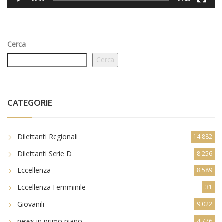
Cerca
Cerca
CATEGORIE
Dilettanti Regionali
14.882
Dilettanti Serie D
8.256
Eccellenza
8.589
Eccellenza Femminile
31
Giovanili
9.022
news in primo piano
4.776