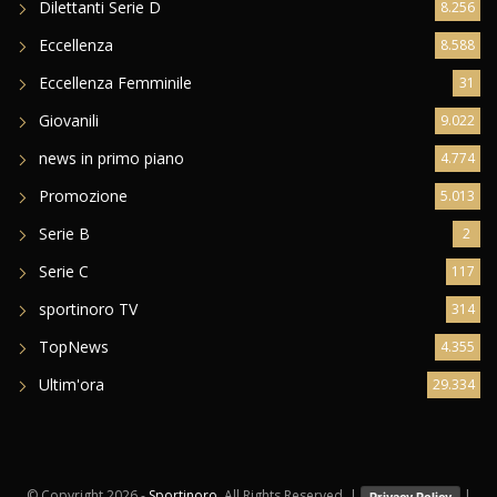
Dilettanti Serie D
8.256
Eccellenza
8.588
Eccellenza Femminile
31
Giovanili
9.022
news in primo piano
4.774
Promozione
5.013
Serie B
2
Serie C
117
sportinoro TV
314
TopNews
4.355
Ultim'ora
29.334
© Copyright
2026 -
Sportinoro
. All Rights Reserved. |
|
Privacy Policy