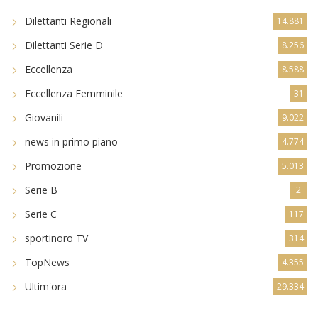
Dilettanti Regionali
14.881
Dilettanti Serie D
8.256
Eccellenza
8.588
Eccellenza Femminile
31
Giovanili
9.022
news in primo piano
4.774
Promozione
5.013
Serie B
2
Serie C
117
sportinoro TV
314
TopNews
4.355
Ultim'ora
29.334