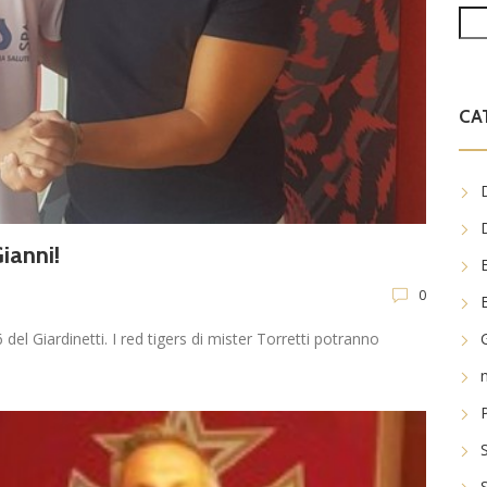
CA
Gianni!
0
del Giardinetti. I red tigers di mister Torretti potranno