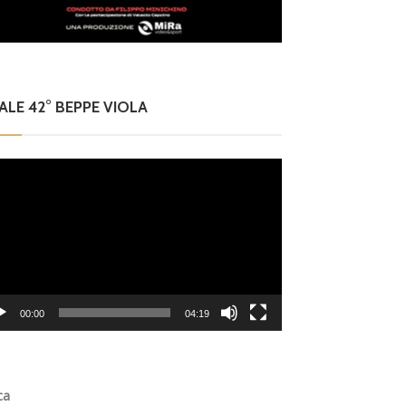
NALE 42° BEPPE VIOLA
eo
er
00:00
04:19
ca