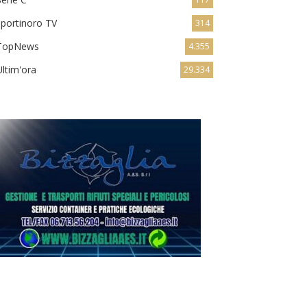
sportinoro TV
314
TopNews
4.355
Ultim'ora
29.334