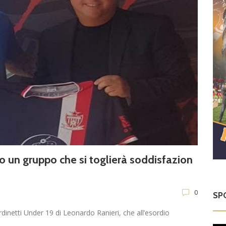
eno un gruppo che si toglierà soddisfazion
0
SP
dinetti Under 19 di Leonardo Ranieri, che all’esordio