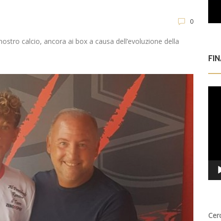
0
nostro calcio, ancora ai box a causa dell’evoluzione della
FI
Vid
Play
Cer