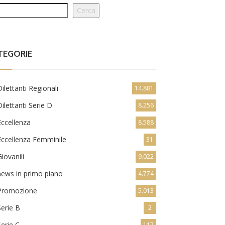
Cerca
TEGORIE
Dilettanti Regionali
14.881
Dilettanti Serie D
8.256
Eccellenza
8.588
Eccellenza Femminile
31
Giovanili
9.022
news in primo piano
4.774
Promozione
5.013
Serie B
2
Serie C
117