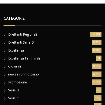
CATEGORIE
Dilettanti Regionali
14.881
Dilettanti Serie D
8.256
Eccellenza
8.588
Eccellenza Femminile
31
Giovanili
9.022
news in primo piano
4.775
Promozione
5.014
Serie B
2
Serie C
117