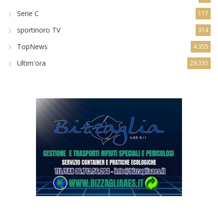
Serie C
117
sportinoro TV
314
TopNews
4.355
Ultim'ora
29.335