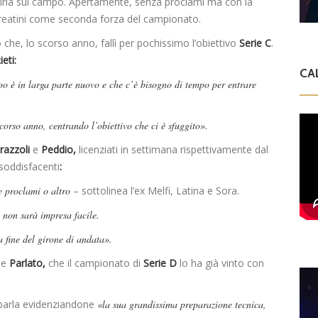
guirla sul campo. Apertamente, senza proclami ma con la
 reatini come seconda forza del campionato.
 che, lo scorso anno, fallì per pochissimo l’obiettivo
Serie C
.
ieti:
CA
o è in larga parte nuovo e che c’è bisogno di tempo per entrare
corso anno, centrando l’obiettivo che ci è sfuggito».
razzoli
e
Peddio,
licenziati in settimana rispettivamente dal
nsoddisfacenti
:
 proclami o altro
– sottolinea l’ex Melfi, Latina e Sora.
ne non sarà impresa facile.
a fine del girone di andata».
ne
Parlato,
che il campionato di
Serie D
lo ha già vinto con
parla evidenziandone
«la sua grandissima preparazione tecnica,