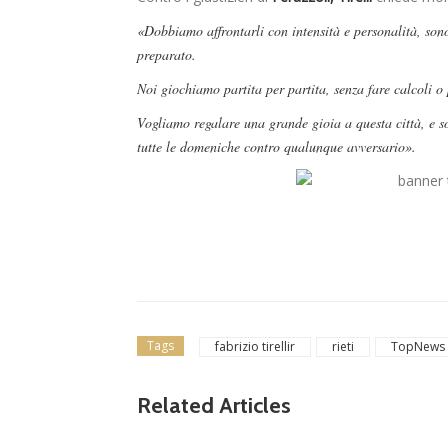
«Dobbiamo affrontarli con intensità e personalità, so
preparato.
Noi giochiamo partita per partita, senza fare calcoli o
Vogliamo regalare una grande gioia a questa città, e sop
tutte le domeniche contro qualunque avversario».
tosa V.
 merca
: Busat
Tags
fabrizio tirellir
rieti
TopNews
mirino,
Dilettanti Serie D
Related Articles
Serie D, ufficializzat
il duell