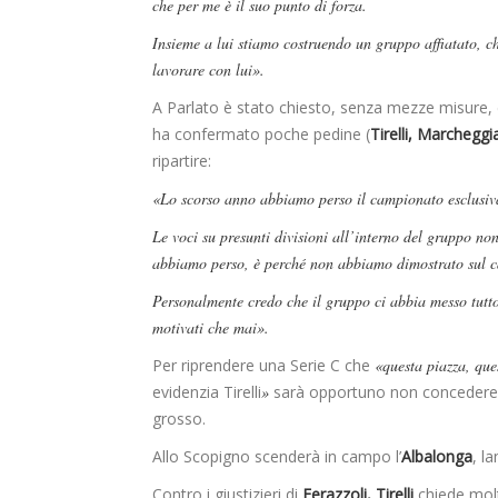
che per me è il suo punto di forza.
Insieme a lui stiamo costruendo un gruppo affiatato, 
lavorare con lui».
A Parlato è stato chiesto, senza mezze misure, d
ha confermato poche pedine (
Tirelli, Marcheggi
ripartire:
«Lo scorso anno abbiamo perso il campionato esclusiv
Le voci su presunti divisioni all’interno del gruppo no
abbiamo perso, è perché non abbiamo dimostrato sul ca
Personalmente credo che il gruppo ci abbia messo tutt
motivati che mai».
Per riprendere una Serie C che
«questa piazza, ques
evidenzia Tirelli
»
sarà opportuno non concedere il 
grosso.
Allo Scopigno scenderà in campo l’
Albalonga
, l
Contro i giustizieri di
Ferazzoli, Tirelli
chiede molt