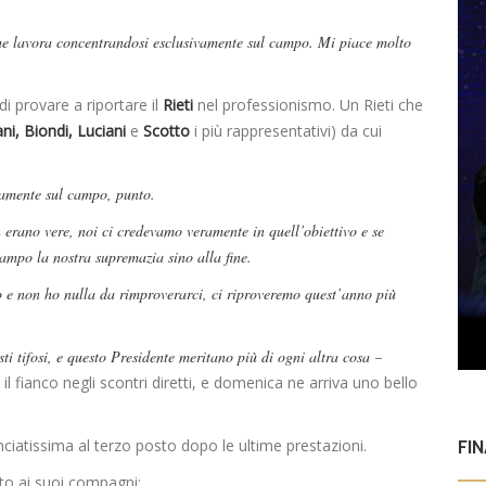
che lavora concentrandosi esclusivamente sul campo. Mi piace molto
i provare a riportare il
Rieti
nel professionismo. Un Rieti che
ani, Biondi, Luciani
e
Scotto
i più rappresentativi) da cui
amente sul campo, punto.
n erano vere, noi ci credevamo veramente in quell’obiettivo e se
mpo la nostra supremazia sino alla fine.
o e non ho nulla da rimproverarci, ci riproveremo quest’anno più
ti tifosi, e questo Presidente meritano più di ogni altra cosa
–
fianco negli scontri diretti, e domenica ne arriva uno bello
anciatissima al terzo posto dopo le ultime prestazioni.
FI
o ai suoi compagni: