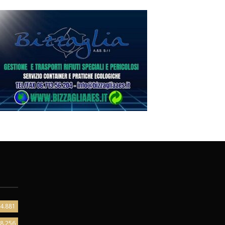
4.881
8.256