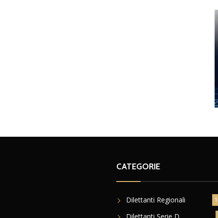
CATEGORIE
Dilettanti Regionali
1
Dilettanti Serie D