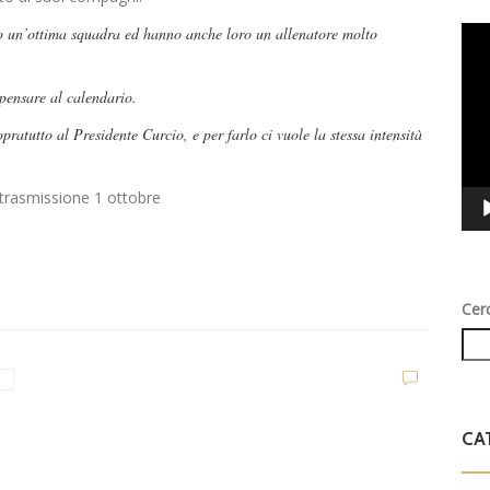
no un’ottima squadra ed hanno anche loro un allenatore molto
Vid
Play
 pensare al calendario.
ratutto al Presidente Curcio, e per farlo ci vuole la stessa intensità
Cer
CA
i
U
G