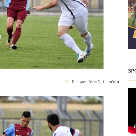
SP
,
7
Dilettanti Serie D
Ultim'ora