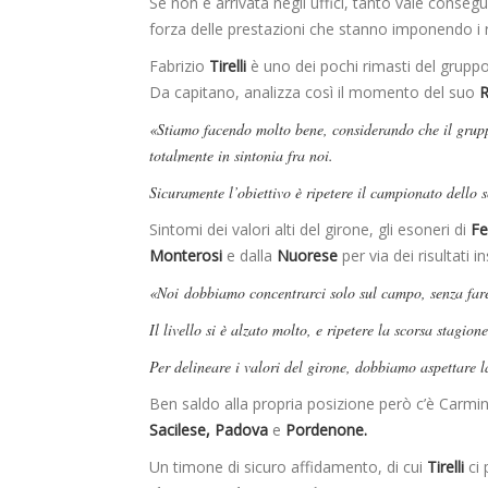
Se non è arrivata negli uffici, tanto vale conse
forza delle prestazioni che stanno imponendo i
Fabrizio
Tirelli
è uno dei pochi rimasti del gruppo
Da capitano, analizza così il momento del suo
R
«Stiamo facendo molto bene, considerando che il grupp
totalmente in sintonia fra noi.
Sicuramente l’obiettivo è ripetere il campionato dello s
Sintomi dei valori alti del girone, gli esoneri di
Fe
Monterosi
e dalla
Nuorese
per via dei risultati i
«Noi dobbiamo concentrarci solo sul campo, senza fare
Il livello si è alzato molto, e ripetere la scorsa stagio
Per delineare i valori del girone, dobbiamo aspettare l
Ben saldo alla propria posizione però c’è Carmi
Sacilese, Padova
e
Pordenone.
Un timone di sicuro affidamento, di cui
Tirelli
ci 