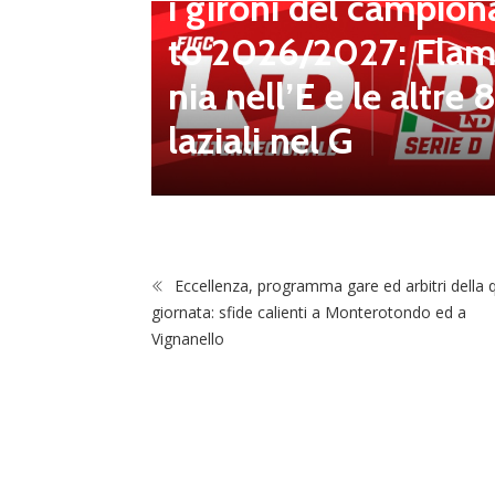
i gironi del campion
 Il Ds M
to 2026/2027: Flam
iù vici
nia nell’E e le altre 
laziali nel G
Eccellenza, programma gare ed arbitri della 
giornata: sfide calienti a Monterotondo ed a
Vignanello