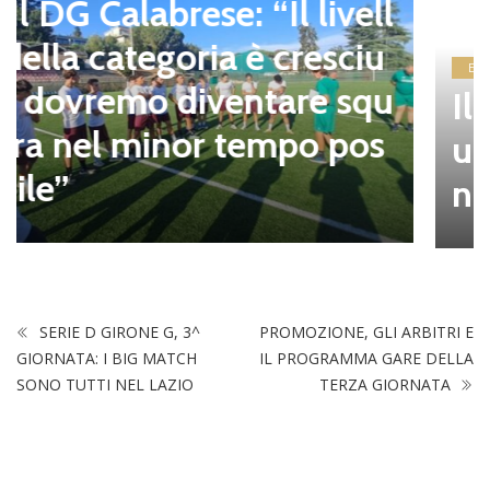
Eccellenza
Il Rieti è pronto per una n
uova era tra continuità e ri
nnovamento
SERIE D GIRONE G, 3^
PROMOZIONE, GLI ARBITRI E
GIORNATA: I BIG MATCH
IL PROGRAMMA GARE DELLA
SONO TUTTI NEL LAZIO
TERZA GIORNATA