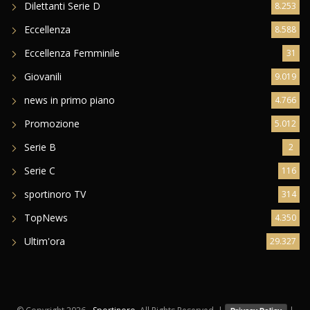
Dilettanti Serie D
8.253
Eccellenza
8.588
Eccellenza Femminile
31
Giovanili
9.019
news in primo piano
4.766
Promozione
5.012
Serie B
2
Serie C
116
sportinoro TV
314
TopNews
4.350
Ultim'ora
29.327