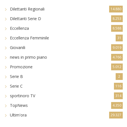
Dilettanti Regionali
14.880
Dilettanti Serie D
8.253
Eccellenza
8.588
Eccellenza Femminile
31
Giovanili
9.019
news in primo piano
4.766
Promozione
5.012
Serie B
2
Serie C
116
sportinoro TV
314
TopNews
4.350
Ultim'ora
29.327