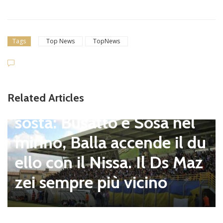
Tags
Top News
TopNews
Dilettanti Serie D
Viterbese (Certosa V. Cam
Related Articles
pagnano), mercato senza
sosta: Busatto e Sosa nel
mirino, Balla accende il du
ello con il Nissa. Il Ds Maz
zei sempre più vicino