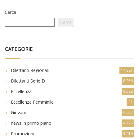
Cerca
Cerca
CATEGORIE
Dilettanti Regionali
14.881
Dilettanti Serie D
8.256
Eccellenza
8.588
Eccellenza Femminile
31
Giovanili
9.022
news in primo piano
4.775
Promozione
5.014