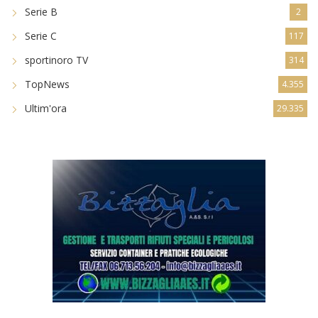
Serie B
2
Serie C
117
sportinoro TV
314
TopNews
4.355
Ultim'ora
29.335