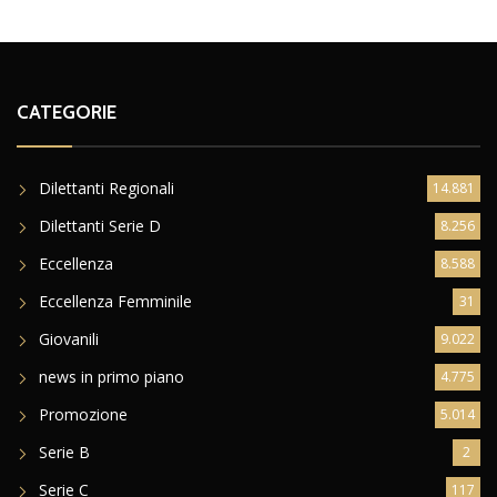
CATEGORIE
Dilettanti Regionali
14.881
Dilettanti Serie D
8.256
Eccellenza
8.588
Eccellenza Femminile
31
Giovanili
9.022
news in primo piano
4.775
Promozione
5.014
Serie B
2
Serie C
117