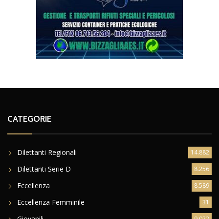
CATEGORIE
Dilettanti Regionali
14.882
Dilettanti Serie D
8.256
Eccellenza
8.589
Eccellenza Femminile
31
Giovanili
9.022