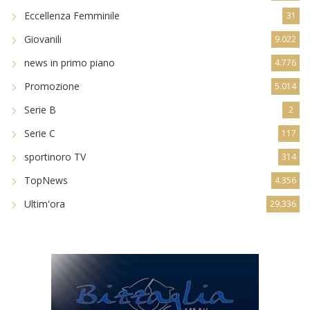
Eccellenza Femminile
31
Giovanili
9.022
news in primo piano
4.776
Promozione
5.014
Serie B
2
Serie C
117
sportinoro TV
314
TopNews
4.356
Ultim'ora
29.336