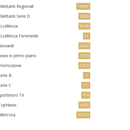
Dilettanti Regionali
14.881
Dilettanti Serie D
8.256
Eccellenza
8.588
Eccellenza Femminile
31
Giovanili
9.022
news in primo piano
4.774
Promozione
5.013
Serie B
2
Serie C
117
sportinoro TV
314
TopNews
4.355
Ultim'ora
29.334