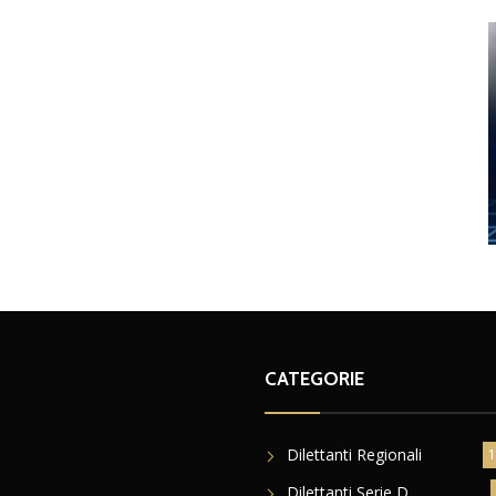
CATEGORIE
Dilettanti Regionali
1
Dilettanti Serie D