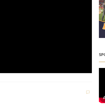
SP
G
a
C
m
o
D