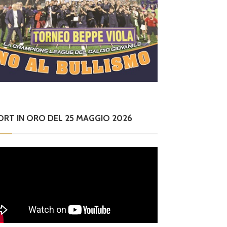
ORT IN ORO DEL 25 MAGGIO 2026
iovanili
esano, il DS del sett
re giovanile Giorgio