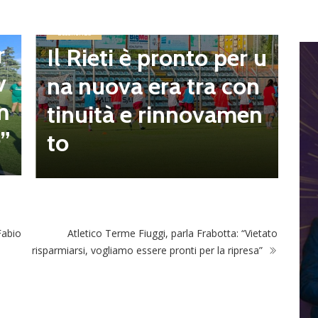
M
l
t
Eccellenza
r
Il Rieti è pronto per u
t
v
na nuova era tra con
r
m
tinuità e rinnovamen
o
e”
to
o
Fabio
Atletico Terme Fiuggi, parla Frabotta: “Vietato
risparmiarsi, vogliamo essere pronti per la ripresa”