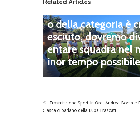
Related Articles
G Calabrese: “Il livel
o della categoria è c
inito il
esciuto, dovremo di
pescagg
entare squadra nel 
za all’U
inor tempo possibil
Trasmissione Sport In Oro, Andrea Borsa e 
Ciasca ci parlano della Lupa Frascati