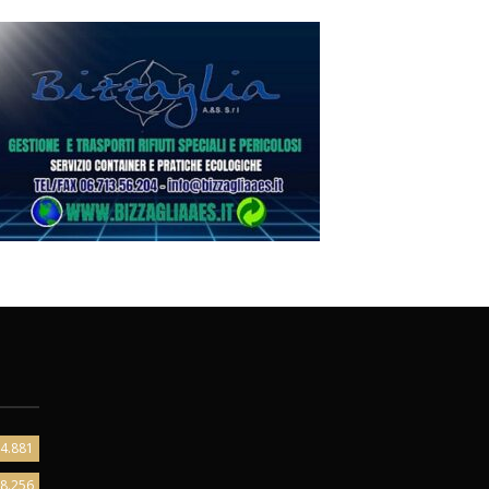
4.881
8.256