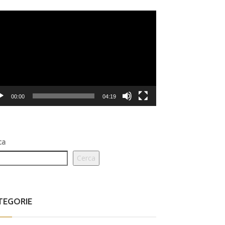
eo
er
00:00
04:19
ca
Cerca
TEGORIE