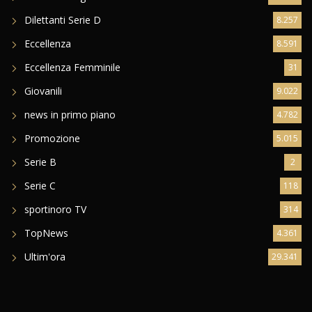
Dilettanti Serie D
8.257
Eccellenza
8.591
Eccellenza Femminile
31
Giovanili
9.022
news in primo piano
4.782
Promozione
5.015
Serie B
2
Serie C
118
sportinoro TV
314
TopNews
4.361
Ultim'ora
29.341