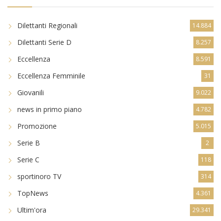
Dilettanti Regionali
14.884
Dilettanti Serie D
8.257
Eccellenza
8.591
Eccellenza Femminile
31
Giovanili
9.022
news in primo piano
4.782
Promozione
5.015
Serie B
2
Serie C
118
sportinoro TV
314
TopNews
4.361
Ultim'ora
29.341