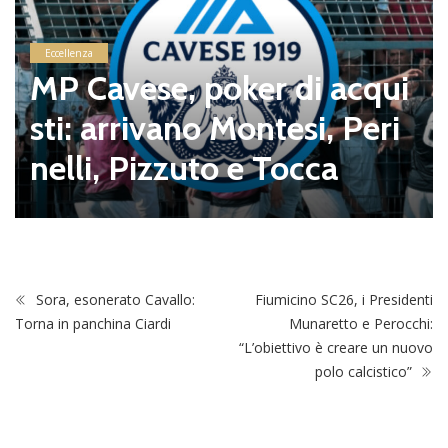
Eccellenza
MP Cavese, poker di acqui
sti: arrivano Montesi, Peri
nelli, Pizzuto e Tocca
Sora, esonerato Cavallo:
Fiumicino SC26, i Presidenti
Torna in panchina Ciardi
Munaretto e Perocchi:
“L’obiettivo è creare un nuovo
polo calcistico”