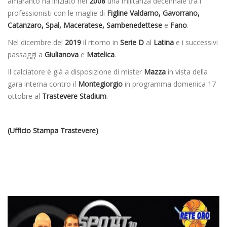
amaranto ha iniziato nel
2008
una militanza decennale tra i
professionisti con le maglie di
Figline Valdarno, Gavorrano,
Catanzaro, Spal, Maceratese, Sambenedettese
e
Fano
.
Nel dicembre del
2019
il ritorno in
Serie D
al
Latina
e i successivi
passaggi a
Giulianova
e
Matelica
.
Il calciatore è già a disposizione di mister
Mazza
in vista della
gara interna contro il
Montegiorgio
in programma domenica 17
ottobre al
Trastevere Stadium
.
(Ufficio Stampa Trastevere)