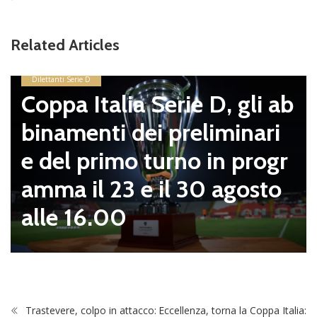
Viter
Related Articles
pagn
sosta
Serie D
a Italia Serie D, gli ab
mirin
menti dei preliminari
ello 
l primo turno in progr
zei s
 il 23 e il 30 agosto
 16.00
Trastevere, colpo in attacco:
Eccellenza, torna la Coppa Italia: