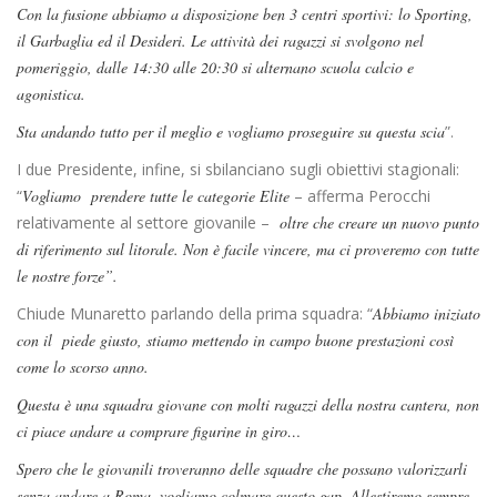
Con la fusione abbiamo a disposizione ben 3 centri sportivi: lo Sporting,
il Garbaglia ed il Desideri. Le attività dei ragazzi si svolgono nel
pomeriggio, dalle 14:30 alle 20:30 si alternano scuola calcio e
agonistica.
Sta andando tutto per il meglio e vogliamo proseguire su questa scia
”.
I due Presidente, infine, si sbilanciano sugli obiettivi stagionali:
“
Vogliamo prendere tutte le categorie Elite
– afferma Perocchi
relativamente al settore giovanile –
oltre che creare un nuovo punto
di riferimento sul litorale. Non è facile vincere, ma ci proveremo con tutte
le nostre forze”.
Chiude Munaretto parlando della prima squadra: “
Abbiamo iniziato
con il piede giusto, stiamo mettendo in campo buone prestazioni così
come lo scorso anno.
Questa è una squadra giovane con molti ragazzi della nostra cantera, non
ci piace andare a comprare figurine in giro…
Spero che le giovanili troveranno delle squadre che possano valorizzarli
senza andare a Roma, vogliamo colmare questo gap. Allestiremo sempre