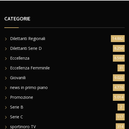
CATEGORIE
Dilettanti Regionali
14.882
Dilettanti Serie D
8.256
Eccellenza
8.589
Eccellenza Femminile
31
Giovanili
9.022
news in primo piano
4.776
Promozione
5.014
Serie B
2
Serie C
117
sportinoro TV
314