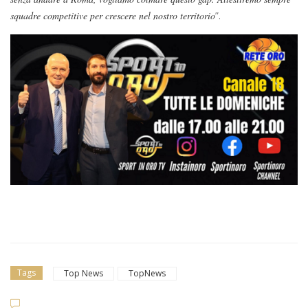
squadre competitive per crescere nel nostro territorio
”.
Tags
Top News
TopNews
Dilettanti Se