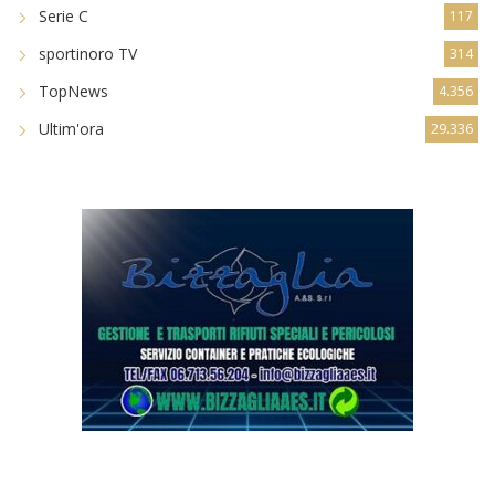
Serie C
117
sportinoro TV
314
TopNews
4.356
Ultim'ora
29.336