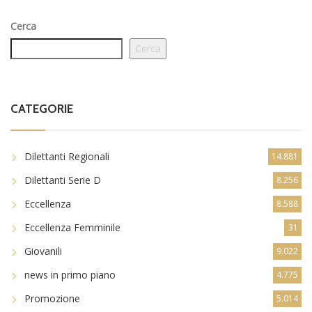
Cerca
Cerca
CATEGORIE
Dilettanti Regionali
14.881
Dilettanti Serie D
8.256
Eccellenza
8.588
Eccellenza Femminile
31
Giovanili
9.022
news in primo piano
4.775
Promozione
5.014