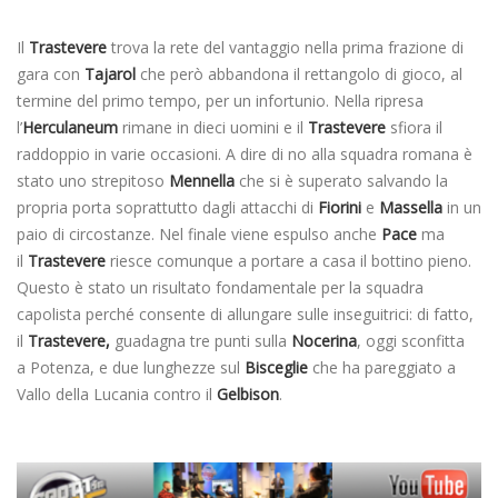
Il
Trastevere
trova la rete del vantaggio nella prima frazione di
gara con
Tajarol
che però abbandona il rettangolo di gioco, al
termine del primo tempo, per un infortunio. Nella ripresa
l’
Herculaneum
rimane in dieci uomini e il
Trastevere
sfiora il
raddoppio in varie occasioni. A dire di no alla squadra romana è
stato uno strepitoso
Mennella
che si è superato salvando la
propria porta soprattutto dagli attacchi di
Fiorini
e
Massella
in un
paio di circostanze. Nel finale viene espulso anche
Pace
ma
il
Trastevere
riesce comunque a portare a casa il bottino pieno.
Questo è stato un risultato fondamentale per la squadra
capolista perché consente di allungare sulle inseguitrici:
di fatto,
il
Trastevere,
guadagna tre punti sulla
Nocerina
, oggi sconfitta
a Potenza, e due lunghezze sul
Bisceglie
che ha pareggiato a
Vallo della Lucania contro il
Gelbison
.