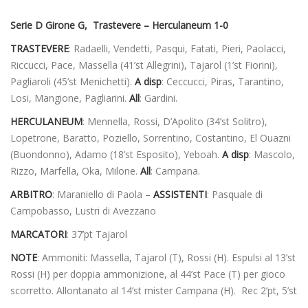
Serie D Girone G, Trastevere – Herculaneum 1-0
TRASTEVERE
: Radaelli, Vendetti, Pasqui, Fatati, Pieri, Paolacci,
Riccucci, Pace, Massella (41’st Allegrini), Tajarol (1’st Fiorini),
Pagliaroli (45’st Menichetti).
A disp
: Ceccucci, Piras, Tarantino,
Losi, Mangione, Pagliarini.
All
: Gardini.
HERCULANEUM
: Mennella, Rossi, D’Apolito (34’st Solitro),
Lopetrone, Baratto, Poziello, Sorrentino, Costantino, El Ouazni
(Buondonno), Adamo (18’st Esposito), Yeboah.
A disp
: Mascolo,
Rizzo, Marfella, Oka, Milone.
All
: Campana.
ARBITRO
: Maraniello di Paola –
ASSISTENTI
: Pasquale di
Campobasso, Lustri di Avezzano
MARCATORI
: 37’pt Tajarol
NOTE
: Ammoniti: Massella, Tajarol (T), Rossi (H). Espulsi al 13’st
Rossi (H) per doppia ammonizione, al 44’st Pace (T) per gioco
scorretto. Allontanato al 14’st mister Campana (H). Rec 2’pt, 5’st