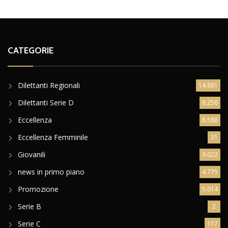
CATEGORIE
Dilettanti Regionali
14.881
Dilettanti Serie D
8.256
Eccellenza
8.588
Eccellenza Femminile
31
Giovanili
9.022
news in primo piano
4.775
Promozione
5.014
Serie B
2
Serie C
117