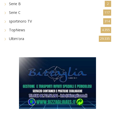
Serie B
2
Serie C
117
sportinoro TV
314
TopNews
4.355
Ultim'ora
29.335