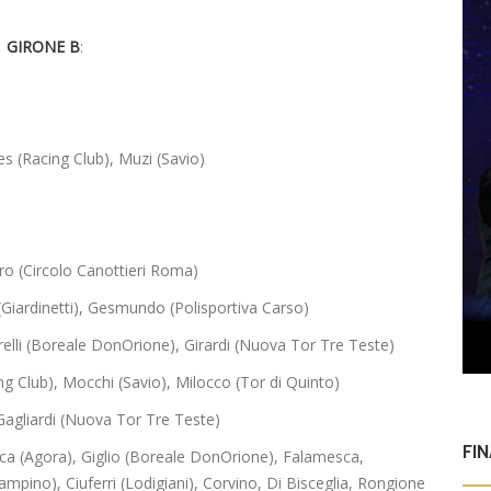
GIRONE B
:
es (Racing Club), Muzi (Savio)
dro (Circolo Canottieri Roma)
 (Giardinetti), Gesmundo (Polisportiva Carso)
elli (Boreale DonOrione), Girardi (Nuova Tor Tre Teste)
ing Club), Mocchi (Savio), Milocco (Tor di Quinto)
), Gagliardi (Nuova Tor Tre Teste)
FI
a (Agora), Giglio (Boreale DonOrione), Falamesca,
 Ciampino), Ciuferri (Lodigiani), Corvino, Di Bisceglia, Rongione