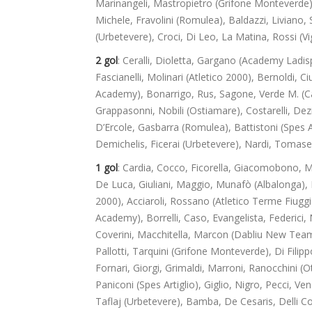
Marinangeli, Mastropietro (Grifone Monteverde), 
Michele, Fravolini (Romulea), Baldazzi, Liviano, 
(Urbetevere), Croci, Di Leo, La Matina, Rossi (Vi
2 gol
: Ceralli, Dioletta, Gargano (Academy Ladis
Fascianelli, Molinari (Atletico 2000), Bernoldi, 
Academy), Bonarrigo, Rus, Sagone, Verde M. (Cam
Grappasonni, Nobili (Ostiamare), Costarelli, Dezi
D’Ercole, Gasbarra (Romulea), Battistoni (Spes Arti
Demichelis, Ficerai (Urbetevere), Nardi, Tomasell
1 gol
: Cardia, Cocco, Ficorella, Giacomobono, M
De Luca, Giuliani, Maggio, Munafò (Albalonga), B
2000), Acciaroli, Rossano (Atletico Terme Fiug
Academy), Borrelli, Caso, Evangelista, Federici, 
Coverini, Macchitella, Marcon (Dabliu New Team),
Pallotti, Tarquini (Grifone Monteverde), Di Filip
Fornari, Giorgi, Grimaldi, Marroni, Ranocchini (O
Paniconi (Spes Artiglio), Giglio, Nigro, Pecci, Ve
Taflaj (Urbetevere), Bamba, De Cesaris, Delli Col