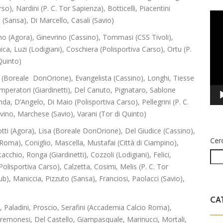
, Nardini (P. C. Tor Sapienza), Botticelli, Piacentini
Vid
(Sansa), Di Marcello, Casali (Savio)
Play
o (Agora), Ginevrino (Cassino), Tommasi (CSS Tivoli),
onica, Luzi (Lodigiani), Coschiera (Polisportiva Carso), Ortu (P.
Quinto)
 (Boreale DonOrione), Evangelista (Cassino), Longhi, Tiesse
 Imperatori (Giardinetti), Del Canuto, Pignataro, Sablone
da, D’Angelo, Di Maio (Polisportiva Carso), Pellegrini (P. C.
vino, Marchese (Savio), Varani (Tor di Quinto)
ti (Agora), Lisa (Boreale DonOrione), Del Giudice (Cassino),
Cer
 Roma), Coniglio, Mascella, Mustafai (Città di Ciampino),
acchio, Ronga (Giardinetti), Cozzoli (Lodigiani), Felici,
olisportiva Carso), Calzetta, Cosimi, Melis (P. C. Tor
b), Maniccia, Pizzuto (Sansa), Franciosi, Paolacci (Savio),
CA
Paladini, Proscio, Serafini (Accademia Calcio Roma),
 Cremonesi, Del Castello, Giampasquale, Marinucci, Mortali,