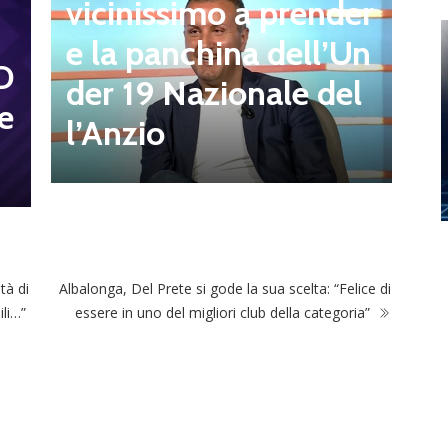
l
vicinissimo a prender
r
e la panchina dell’Un
D
t
der 19 Nazionale del
e
s
l’Anzio
tà di
Albalonga, Del Prete si gode la sua scelta: “Felice di
ili…”
essere in uno del migliori club della categoria”