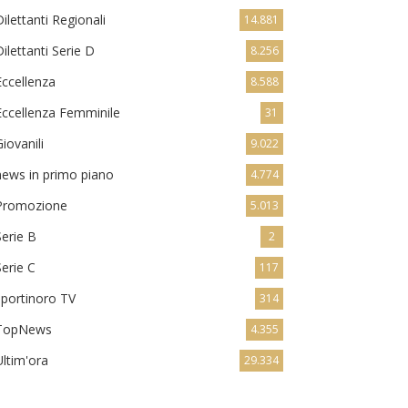
Dilettanti Regionali
14.881
Dilettanti Serie D
8.256
Eccellenza
8.588
Eccellenza Femminile
31
Giovanili
9.022
news in primo piano
4.774
Promozione
5.013
Serie B
2
Serie C
117
sportinoro TV
314
TopNews
4.355
ews in primo piano
Ultim'ora
29.334
uartiere Campo del