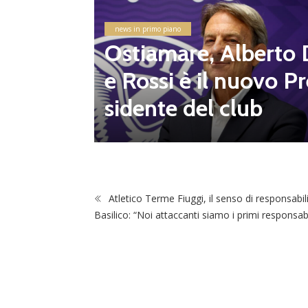
 Flami
news in primo piano
altre 8
Ostiamare, Alberto 
e Rossi è il nuovo Pr
sidente del club
Atletico Terme Fiuggi, il senso di responsabili
Basilico: “Noi attaccanti siamo i primi responsab