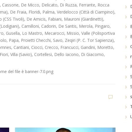
), Cassone, De Micco, Delicato, Di Ruzza, Ferrante, Rocca
ma), De Fraia, Floridi, Palma, Verdelocco (Città di Ciampino),
no (CSS Tivoli), De Amicis, Fabiani, Mauroni (Giardinetti),
 (Lodigiani), Camilloni, Cadorin, De Santis, Merola, Pingaro,
ro, Gusella, Lo Mastro, Mecarocci, Missio, Valle (Polisportiva
olo, Papa, Proietti Checchi, Savo, Zeqiri (P. C. Tor Sapienza),
domnes, Cantiani, Ciocci, Crecco, Francucci, Gandini, Moretto,
iori, Villa (Savio), Cortellesi, Dello Iacono, Di Giacomo,
n
Ultim'ora
Q
Giacomo Celentano