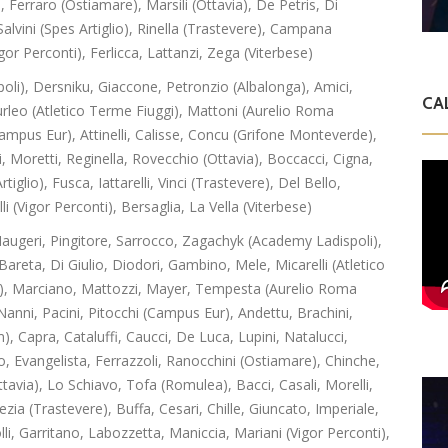
Ferraro (Ostiamare), Marsili (Ottavia), De Petris, Di
Salvini (Spes Artiglio), Rinella (Trastevere), Campana
gor Perconti), Ferlicca, Lattanzi, Zega (Viterbese)
poli), Dersniku, Giaccone, Petronzio (Albalonga), Amici,
CA
Ciurleo (Atletico Terme Fiuggi), Mattoni (Aurelio Roma
pus Eur), Attinelli, Calisse, Concu (Grifone Monteverde),
, Moretti, Reginella, Rovecchio (Ottavia), Boccacci, Cigna,
glio), Fusca, Iattarelli, Vinci (Trastevere), Del Bello,
i (Vigor Perconti), Bersaglia, La Vella (Viterbese)
augeri, Pingitore, Sarrocco, Zagachyk (Academy Ladispoli),
areta, Di Giulio, Diodori, Gambino, Mele, Micarelli (Atletico
gi), Marciano, Mattozzi, Mayer, Tempesta (Aurelio Roma
Nanni, Pacini, Pitocchi (Campus Eur), Andettu, Brachini,
 Capra, Cataluffi, Caucci, De Luca, Lupini, Natalucci,
po, Evangelista, Ferrazzoli, Ranocchini (Ostiamare), Chinche,
ttavia), Lo Schiavo, Tofa (Romulea), Bacci, Casali, Morelli,
nezia (Trastevere), Buffa, Cesari, Chille, Giuncato, Imperiale,
li, Garritano, Labozzetta, Maniccia, Mariani (Vigor Perconti),