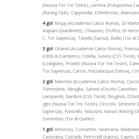
(Nuova Tor Tre Teste), Lemma (Polisportiva Carso)
(Racing Club), Capparella, D’Ambrosio, Mancuso 
4 gol
: Beqaj (Accademia Calcio Roma), Di Martin
Vulpiani (Giardinetti), Chialastri, D’Uffizi, Di Ver
C. Tor Sapienza), Tavella (Sansa), Bellei (Tor di 
3 gol
: Orlandi (Accademia Calcio Roma), Francia
(Città di Ciampino), Colella, Susino (CSS Tivoli),
(Lodigiani), Proietti (Nuova Tor Tre Teste), Calen
Tor Sapienza), Carosi, Passalacqua (Sansa), Cor
2 gol
: Manchia (Accademia Calcio Roma), Cacciot
Fulminante, Miraglia, Salvino (Circolo Canottieri
Lamparelli, Nardoni (CSS Tivoli), Brugnoli, D’Eust
Igini (Nuova Tor Tre Teste), Cecconi, Simeone (P
Sapienza), Funicello, Mazzoni, Ravasi (Racing Clu
Sorrentino (Tor di Quinto)
1 gol
: Amoruso, Costantini, Geamana, Madueke, 
Caciorgna, Castaldi, Petrocelli (Agora), Caprio,