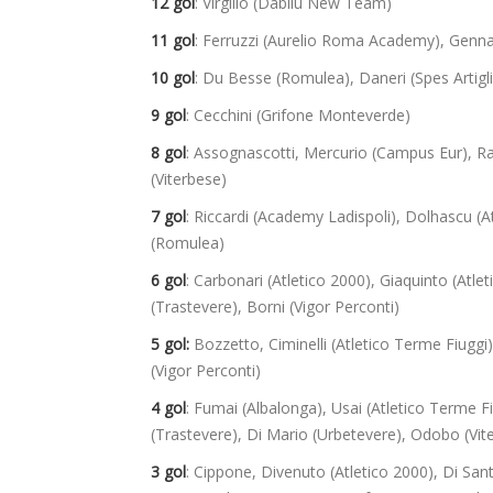
12 gol
: Virgilio (Dabliu New Team)
11 gol
: Ferruzzi (Aurelio Roma Academy), Genna
10 gol
: Du Besse (Romulea), Daneri (Spes Artiglio
9 gol
: Cecchini (Grifone Monteverde)
8 gol
: Assognascotti, Mercurio (Campus Eur), Ra
(Viterbese)
7 gol
: Riccardi (Academy Ladispoli), Dolhascu (A
(Romulea)
6 gol
: Carbonari (Atletico 2000), Giaquinto (Atl
(Trastevere), Borni (Vigor Perconti)
5 gol:
Bozzetto, Ciminelli (Atletico Terme Fiuggi)
(Vigor Perconti)
4 gol
: Fumai (Albalonga), Usai (Atletico Terme Fi
(Trastevere), Di Mario (Urbetevere), Odobo (Vit
3 gol
: Cippone, Divenuto (Atletico 2000), Di Sa