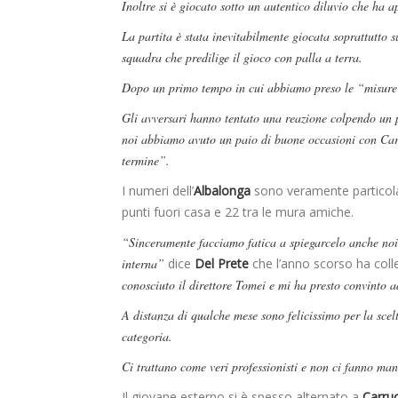
Inoltre si è giocato sotto un autentico diluvio che ha a
La partita è stata inevitabilmente giocata soprattutto 
squadra che predilige il gioco con palla a terra.
Dopo un primo tempo in cui abbiamo preso le “misure”
Gli avversari hanno tentato una reazione colpendo un 
noi abbiamo avuto un paio di buone occasioni con Cardi
termine”.
I numeri dell’
Albalonga
sono veramente particolar
punti fuori casa e 22 tra le mura amiche.
“Sinceramente facciamo fatica a spiegarcelo anche noi
interna”
dice
Del Prete
che l’anno scorso ha coll
conosciuto il direttore Tomei e mi ha presto convinto a
A distanza di qualche mese sono felicissimo per la scelt
categoria.
Ci trattano come veri professionisti e non ci fanno ma
Il giovane esterno si è spesso alternato a
Carru