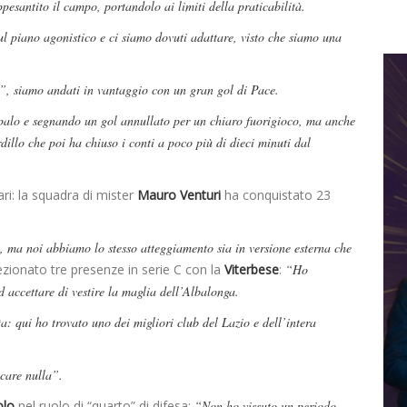
ppesantito il campo, portandolo ai limiti della praticabilità.
sul piano agonistico e ci siamo dovuti adattare, visto che siamo una
, siamo andati in vantaggio con un gran gol di Pace.
palo e segnando un gol annullato per un chiaro fuorigioco, ma anche
llo che poi ha chiuso i conti a poco più di dieci minuti dal
i: la squadra di mister
Mauro Venturi
ha conquistato 23
, ma noi abbiamo lo stesso atteggiamento sia in versione esterna che
ezionato tre presenze in serie C con la
Viterbese
:
“Ho
d accettare di vestire la maglia dell’Albalonga.
a: qui ho trovato uno dei migliori club del Lazio e dell’intera
ncare nulla”.
olo
nel ruolo di “quarto” di difesa:
“Non ho vissuto un periodo