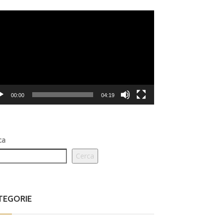
eo
er
00:00
04:19
ca
Cerca
TEGORIE