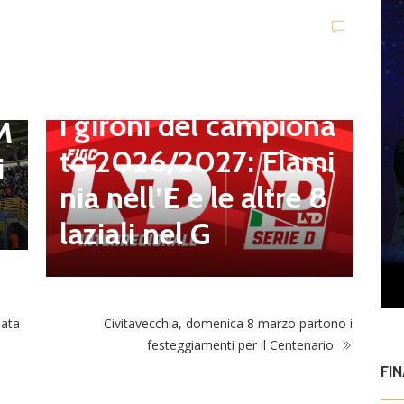
t
,
Dilettanti Serie D
Serie D, ufficializzati
l
D
i gironi del campiona
S
 M
to 2026/2027: Flami
a
i
nia nell’E e le altre 8
2
laziali nel G
o
nata
Civitavecchia, domenica 8 marzo partono i
festeggiamenti per il Centenario
FI