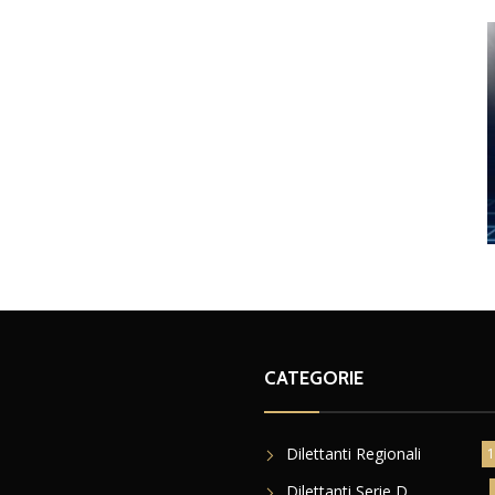
CATEGORIE
Dilettanti Regionali
1
Dilettanti Serie D