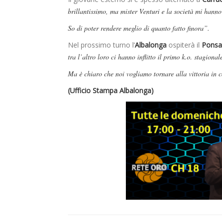
brillantissimo, ma mister Venturi e la società mi hanno 
So di poter rendere meglio di quanto fatto finora”.
Nel prossimo turno l’
Albalonga
ospiterà il
Ponsa
tra l’altro loro ci hanno inflitto il primo k.o. stagional
Ma è chiaro che noi vogliamo tornare alla vittoria in 
(Ufficio Stampa Albalonga)
Dilettanti Serie D
Viterbese (Certosa V
Campagnano), merc