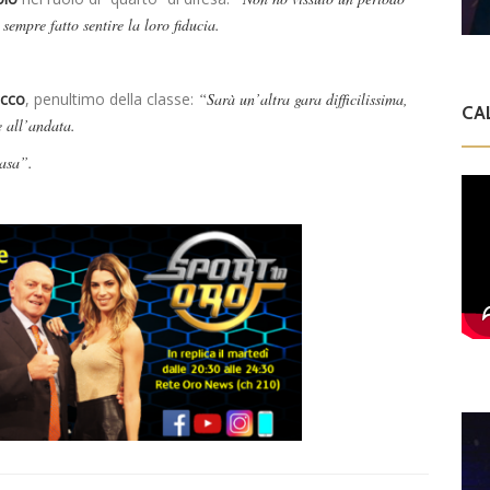
sempre fatto sentire la loro fiducia.
cco
, penultimo della classe:
“Sarà un’altra gara difficilissima,
CA
e all’andata.
casa”.
.
a