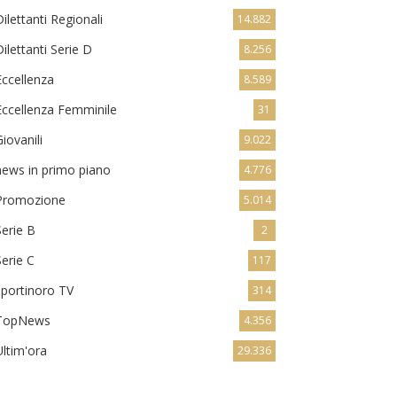
Dilettanti Regionali
14.882
Dilettanti Serie D
8.256
Eccellenza
8.589
Eccellenza Femminile
31
Giovanili
9.022
news in primo piano
4.776
Promozione
5.014
Serie B
2
Serie C
117
sportinoro TV
314
TopNews
4.356
Ultim'ora
29.336