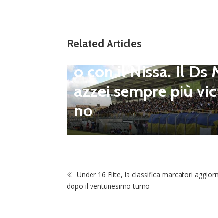
to senza sosta: Busa
to e Sosa nel mirino
erie D,
Related Articles
Balla accende il duel
i dei p
o con il Nissa. Il Ds
l prim
azzei sempre più vic
ogramm
no
 agosto
Under 16 Elite, la classifica marcatori aggior
dopo il ventunesimo turno