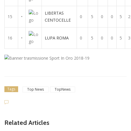
LIBERTAS
15
•
0
5
0
0
5
2
CENTOCELLE
16
•
LUPA ROMA
0
5
0
0
5
3
Tags
Top News
TopNews
Related Articles