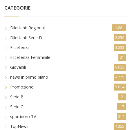
CATEGORIE
Dilettanti Regionali
14.881
Dilettanti Serie D
8.256
Eccellenza
8.588
Eccellenza Femminile
31
Giovanili
9.022
news in primo piano
4.775
Promozione
5.014
Serie B
2
Serie C
117
sportinoro TV
314
TopNews
4.355