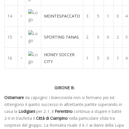
14
•
MONTESPACCATO
3
5
1
0
4
15
•
SPORTING TANAS
2
5
0
2
3
HONEY SOCCER
16
•
1
5
0
1
4
CITY
GIRONE B:
Ostiamare
da capogiro: i biancoviola non si fermano più ed
ottengono il quinto successo in altrettante partite superando in
casa la
Lodigiani
per 2-1. Il
Ferentino
continua a stupire e batte
2-0 in trasferta il
Città di Ciampino
nella particolare sfida tra
sorprese del gruppo. La Romulea risale: il 6-1 ai danni della Lupa