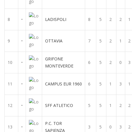
8
•
LADISPOLI
8
5
2
2
1
9
•
OTTAVIA
7
5
2
1
2
GRIFONE
10
•
6
5
2
0
3
MONTEVERDE
11
•
CAMPUS EUR 1960
6
5
1
3
1
12
•
SFF ATLETICO
5
5
1
2
2
P.C. TOR
13
•
3
5
0
3
2
SAPIENZA