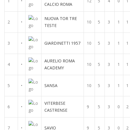
1
•
12
5
4
0
1
CALCIO ROMA
NUOVA TOR TRE
2
•
10
5
3
1
1
TESTE
3
•
GIARDINETTI 1957
10
5
3
1
1
AURELIO ROMA
4
•
10
5
3
1
1
ACADEMY
5
•
SANSA
10
5
3
1
1
VITERBESE
6
•
9
5
3
0
2
CASTRENSE
7
•
SAVIO
9
5
3
0
2