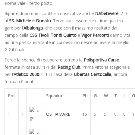
Roma vale il terzo posto.
Riparte dopo due sconfitte consecutive anche l’
Urbetevere
: 2-0
al
SS. Michele e Donato
. Terzo successo nelle ultime quattro
gare per l’
Albalonga
, che esce con il massimo risultato dal
campo della
CSS Tivoli
.
Tor di Quinto
e
Vigor
Perconti
danno vita
ad una partita esaltante in cui nessuno riesce ad avere la meglio:
2-2 il finale.
Perde la chance di recuperare terreno la
Polisportiva Carso
,
fermata in casa sull’1-1 dal
Racing Club
. Prima vittoria stagionale
per l’
Atletico 2000
: 0-1 in casa della
Libertas Centocelle
, ancora
ferma a 0 punti.
Pos
Squadra
Pti
G.
W
T
L
G
1
•
OSTIAMARE
15
5
5
0
0
1