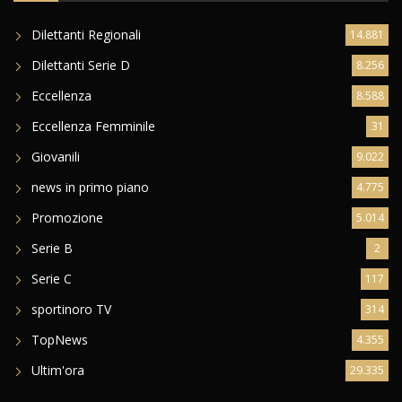
Dilettanti Regionali
14.881
Dilettanti Serie D
8.256
Eccellenza
8.588
Eccellenza Femminile
31
Giovanili
9.022
news in primo piano
4.775
Promozione
5.014
Serie B
2
Serie C
117
sportinoro TV
314
TopNews
4.355
Ultim'ora
29.335