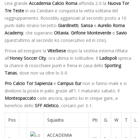
Una grande
Accademia Calcio Roma
affonda 2-0 la
Nuova Tor
Tre Teste
in via Candiani e conquista la vetta solitaria del
raggruppamento. Rossoblu agganciati al secondo posto a 10
punti dallo strano terzetto
Giardinetti
,
Sansa
e
Aurelio Roma
Academy
, che superano
Ottavia
,
Grifone Monteverde
e
Savio
(quest’ultimo al secondo ko consecutivo ed in crisi).
Prova ad inseguire la
Viterbese
dopo la sestina esterna rifilata
all’
Honey Soccer City
, ora ultima in solitudine. Il
Ladispoli
spreca
la chance di rosicchiare punti e frena in casa dello
Sporting
Tanas
, dove non va oltre lo 0-0.
Pro Calcio Tor Sapienza
e
Campus
Eur
non si fanno male e si
dividono la posta in palio grazie all’1-1 maturato sabato. Il
Montespaccato
cade ancora, quarto ko in cinque gare, a
beneficio dello
SFF Atletico
, corsaro per 3-1.
Pos
Squadra
Pti
G.
W
T
L
ACCADEMIA