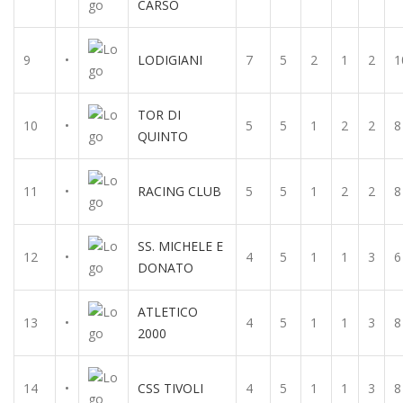
CARSO
9
•
LODIGIANI
7
5
2
1
2
1
TOR DI
10
•
5
5
1
2
2
8
QUINTO
11
•
RACING CLUB
5
5
1
2
2
8
SS. MICHELE E
12
•
4
5
1
1
3
6
DONATO
ATLETICO
13
•
4
5
1
1
3
8
2000
14
•
CSS TIVOLI
4
5
1
1
3
8