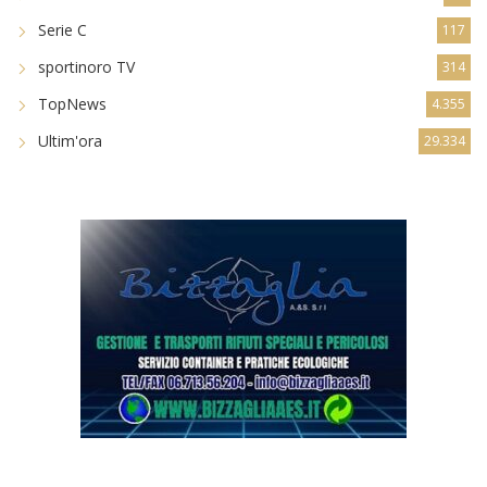
Serie C
117
sportinoro TV
314
TopNews
4.355
Ultim'ora
29.334