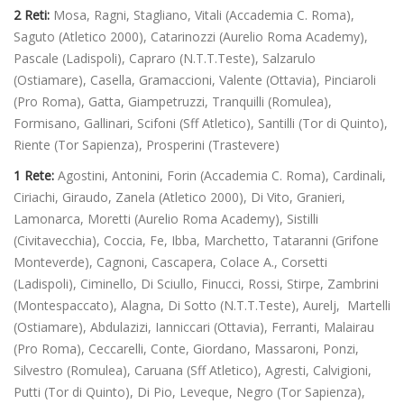
2 Reti:
Mosa, Ragni, Stagliano, Vitali (Accademia C. Roma),
Saguto (Atletico 2000), Catarinozzi (Aurelio Roma Academy),
Pascale (Ladispoli), Capraro (N.T.T.Teste), Salzarulo
(Ostiamare), Casella, Gramaccioni, Valente (Ottavia), Pinciaroli
(Pro Roma), Gatta, Giampetruzzi, Tranquilli (Romulea),
Formisano, Gallinari, Scifoni (Sff Atletico), Santilli (Tor di Quinto),
Riente (Tor Sapienza), Prosperini (Trastevere)
1 Rete:
Agostini, Antonini, Forin (Accademia C. Roma), Cardinali,
Ciriachi, Giraudo, Zanela (Atletico 2000), Di Vito, Granieri,
Lamonarca, Moretti (Aurelio Roma Academy), Sistilli
(Civitavecchia), Coccia, Fe, Ibba, Marchetto, Tataranni (Grifone
Monteverde), Cagnoni, Cascapera, Colace A., Corsetti
(Ladispoli), Ciminello, Di Sciullo, Finucci, Rossi, Stirpe, Zambrini
(Montespaccato), Alagna, Di Sotto (N.T.T.Teste), Aurelj, Martelli
(Ostiamare), Abdulazizi, Ianniccari (Ottavia), Ferranti, Malairau
(Pro Roma), Ceccarelli, Conte, Giordano, Massaroni, Ponzi,
Silvestro (Romulea), Caruana (Sff Atletico), Agresti, Calvigioni,
Putti (Tor di Quinto), Di Pio, Leveque, Negro (Tor Sapienza),