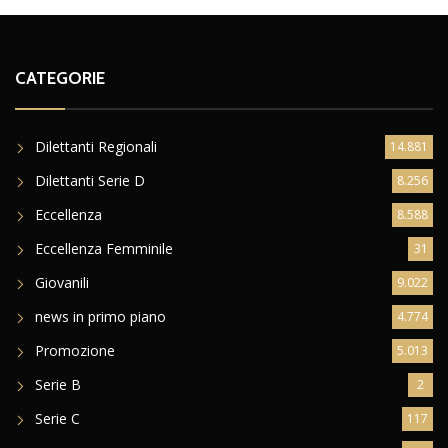
CATEGORIE
Dilettanti Regionali
14.881
Dilettanti Serie D
8.256
Eccellenza
8.588
Eccellenza Femminile
31
Giovanili
9.022
news in primo piano
4.774
Promozione
5.013
Serie B
2
Serie C
117