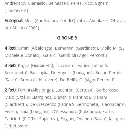
Andrenacci, Ciarniello, Belhassen, Peres, Ricci, Sgherri
(Trastevere)
Autogoal:
Muzi (Aurelio, pro Tor di Quinto), Abdulazizi (Ottavia,
pro Atletico 2000)
GIRONE B
4 Reti:
Cimini (Albalonga), Bernardini (Giardinetti), Mollo M. (SS
Michele e Donato), Galardi, Gambioli (Vigor Perconti)
3 Reti:
Buglia (Giardinetti), Tuccinardi, Vanini (Latina S.
Sermoneta), Bussaglia, De Angelis (Lodigiani), Bucur, Perutti
(Savio), Broso (Urbetevere), De Bellis, Oi (Vigor Perconti)
2 Reti:
Fortini (Albalonga), Lucantoni (Certosa), Barbarossa,
Maio (Città di Ciampino), Bianchi (Ferentino), Mariani
(Giardinetti), De Crescenzo (Latina S. Sermoneta), Cacciacarro,
Ferreri, Isaia (Lodigiani), D’Alessandro (Pol.Carso), Forte,
Tariciotti (P.C.Tor Sapienza), Fagiani, Orlando (Savio), Iacoponi
(Urbetevere)