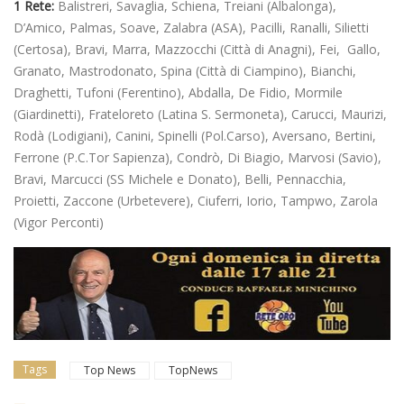
1 Rete:
Balistreri, Savaglia, Schiena, Treiani (Albalonga),
D’Amico, Palmas, Soave, Zalabra (ASA), Pacilli, Ranalli, Silietti
(Certosa), Bravi, Marra, Mazzocchi (Città di Anagni), Fei, Gallo,
Granato, Mastrodonato, Spina (Città di Ciampino), Bianchi,
Draghetti, Tufoni (Ferentino), Abdalla, De Fidio, Mormile
(Giardinetti), Frateloreto (Latina S. Sermoneta), Carucci, Maurizi,
Rodà (Lodigiani), Canini, Spinelli (Pol.Carso), Aversano, Bertini,
Ferrone (P.C.Tor Sapienza), Condrò, Di Biagio, Marvosi (Savio),
Bravi, Marcucci (SS Michele e Donato), Belli, Pennacchia,
Proietti, Zaccone (Urbetevere), Ciuferri, Iorio, Tampwo, Zarola
(Vigor Perconti)
Tags
Top News
TopNews