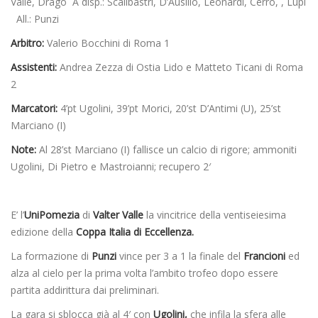
Valle, Drago A disp.: Scalibastri, D’Ausilio, Leonardi, Cerro, , Lupi
All.: Punzi
Arbitro:
Valerio Bocchini di Roma 1
Assistenti:
Andrea Zezza di Ostia Lido e Matteto Ticani di Roma
2
Marcatori:
4’pt Ugolini, 39’pt Morici, 20’st D’Antimi (U), 25’st
Marciano (I)
Note:
Al 28’st Marciano (I) fallisce un calcio di rigore; ammoniti
Ugolini, Di Pietro e Mastroianni; recupero 2′
E’ l’
UniPomezia
di
Valter Valle
la vincitrice della ventiseiesima
edizione della
Coppa Italia di Eccellenza.
La formazione di
Punzi
vince per 3 a 1 la finale del
Francioni
ed
alza al cielo per la prima volta l’ambito trofeo dopo essere
partita addirittura dai preliminari.
La gara si sblocca già al 4′ con
Ugolini,
che infila la sfera alle