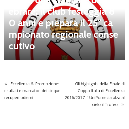
ebrare: il club festeggia 8
0 anni e prepara il 25° ca
mpionato regionale conse
cutivo
Eccellenza & Promozione:
Gli highlights della Finale di
risultati e marcatori dei cinque
Coppa Italia di Eccellenza
recuperi odierni
2016/2017: l’ UniPomezia alza al
cielo il Trofeo!