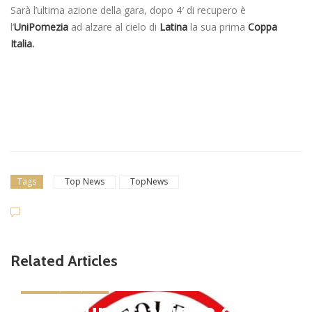
Sarà l’ultima azione della gara, dopo 4′ di recupero è
l’
UniPomezia
ad alzare al cielo di
Latina
la sua prima
Coppa
Italia.
Tags
Top News
TopNews
Related Articles
news in primo piano
Tolfa, una stagione da cel