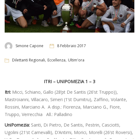
Simone Capone
8 Febbraio 2017
,
,
Dilettanti Regionali
Eccellenza
Ultim'ora
ITRI – UNIPOMEZIA 1 – 3
Itri:
Micci, Schiano, Gallo (28’pt De Santis (26’st Truppo)),
Mastroianni, Villacaro, Simeri (1’st Dumitru), Zaffino, Volante,
Rossini, Marciano A. A disp.: Fiorenza, Marciano G., Fiore,
Truppo, Verrecchia All.: Palladino
UniPomezia:
Santi, Di Pietro, De Santis, Pestrin, Casciotti,
Ugolini (21’st Carnevalli), D’Antimi, Morici, Morelli (26’st Roversi),