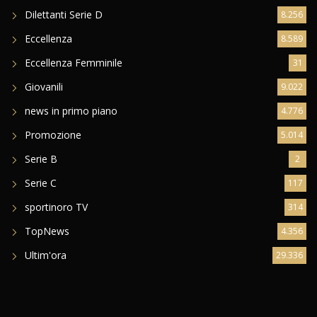
Dilettanti Serie D
8.256
Eccellenza
8.589
Eccellenza Femminile
31
Giovanili
9.022
news in primo piano
4.776
Promozione
5.014
Serie B
2
Serie C
117
sportinoro TV
314
TopNews
4.356
Ultim'ora
29.336