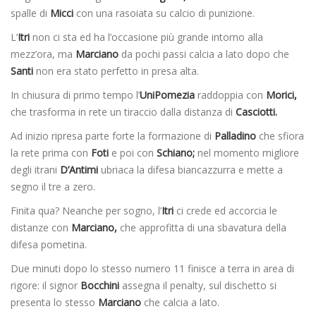
spalle di
Micci
con una rasoiata su calcio di punizione.
L’
Itri
non ci sta ed ha l’occasione più grande intorno alla
mezz’ora, ma
Marciano
da pochi passi calcia a lato dopo che
Santi
non era stato perfetto in presa alta.
In chiusura di primo tempo l’
UniPomezia
raddoppia con
Morici,
che trasforma in rete un tiraccio dalla distanza di
Casciotti.
Ad inizio ripresa parte forte la formazione di
Palladino
che sfiora
la rete prima con
Foti
e poi con
Schiano;
nel momento migliore
degli itrani
D’Antimi
ubriaca la difesa biancazzurra e mette a
segno il tre a zero.
Finita qua? Neanche per sogno, l’
Itri
ci crede ed accorcia le
distanze con
Marciano,
che approfitta di una sbavatura della
difesa pometina.
Due minuti dopo lo stesso numero 11 finisce a terra in area di
rigore: il signor
Bocchini
assegna il penalty, sul dischetto si
presenta lo stesso
Marciano
che calcia a lato.