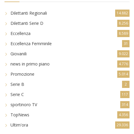
Dilettanti Regionali
14.882
Dilettanti Serie D
8.256
Eccellenza
8.589
Eccellenza Femminile
31
Giovanili
9.022
news in primo piano
4.776
Promozione
5.014
Serie B
2
Serie C
117
sportinoro TV
314
TopNews
4.356
Ultim'ora
29.336