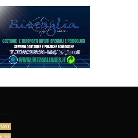
4.881
8.256