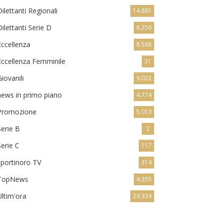
Dilettanti Regionali
14.881
Dilettanti Serie D
8.256
Eccellenza
8.588
Eccellenza Femminile
31
Giovanili
9.022
news in primo piano
4.774
Promozione
5.013
Serie B
2
Serie C
117
sportinoro TV
314
TopNews
4.355
Ultim'ora
29.334