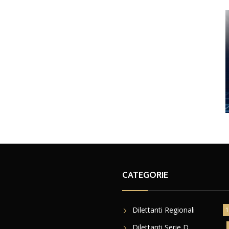
CATEGORIE
Dilettanti Regionali
1
Dilettanti Serie D