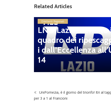
Related Articles
LND Gi
Dilettanti Regionali
“Il fut
LND Lazio, definito i
diletta
quadro dei ripescag
 da serv
i dall’Eccellenza all’
 vivai”
14
UniPomezia, è il giorno del trionfo! Itri al ta
per 3 a 1 al Francioni