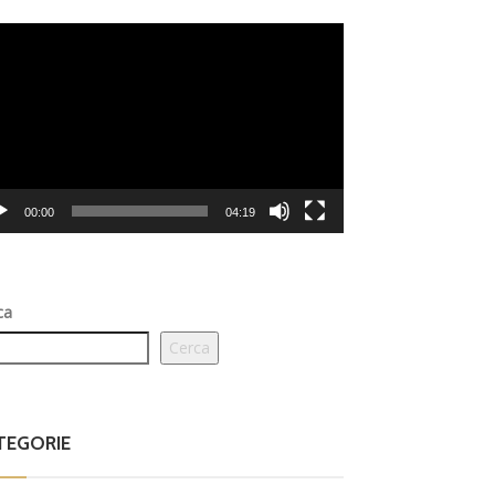
eo
er
00:00
04:19
ca
Cerca
TEGORIE