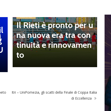
E
S
Eccellenza
i
Il Rieti è pronto per u
l
p
na nuova era tra con
g
t
tinuità e rinnovamen
U
D
to
ppeto
Itri – UniPomezia, gli scatti della Finale di Coppa Italia
di Eccellenza