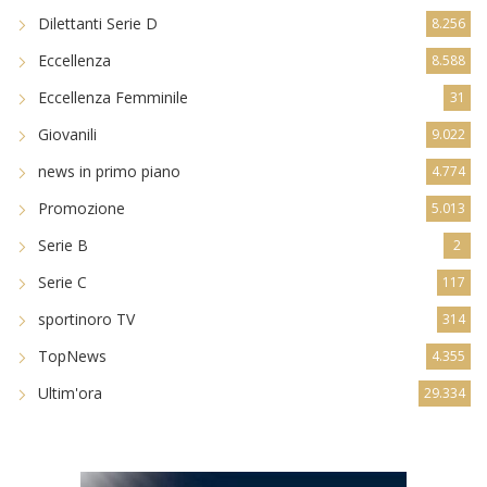
Dilettanti Serie D
8.256
Eccellenza
8.588
Eccellenza Femminile
31
Giovanili
9.022
news in primo piano
4.774
Promozione
5.013
Serie B
2
Serie C
117
sportinoro TV
314
TopNews
4.355
Ultim'ora
29.334