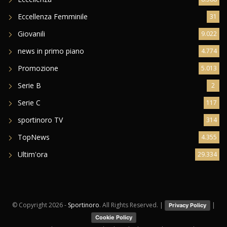
Eccellenza Femminile
31
Giovanili
9.022
news in primo piano
4.774
Promozione
5.013
Serie B
2
Serie C
117
sportinoro TV
314
TopNews
4.355
Ultim'ora
29.334
© Copyright
2026 -
Sportinoro
. All Rights Reserved. |
|
Privacy Policy
Cookie Policy