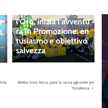
news in primo piano
Quartiere Campo del
l’Oro, inizia l’avventu
r
G
ra in Promozione: en
n
I
tusiasmo e obiettivo
a
salvezza
n
fiche
Villalba Ocres Moca, parte la caccia agli under per
l’Eccellenza