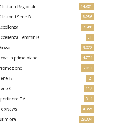
Dilettanti Regionali
14.881
Dilettanti Serie D
8.256
Eccellenza
8.588
Eccellenza Femminile
31
Giovanili
9.022
news in primo piano
4.774
Promozione
5.013
Serie B
2
Serie C
117
sportinoro TV
314
TopNews
4.355
Ultim'ora
29.334