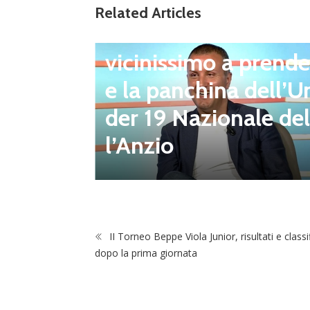
Related Articles
Ultim'ora
Giacomo Celentano
vicinissimo a prende
e la panchina dell’U
berto D
der 19 Nazionale del
uovo Pre
l’Anzio
ub
II Torneo Beppe Viola Junior, risultati e classi
dopo la prima giornata