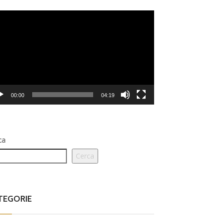
eo
er
00:00
04:19
ca
Cerca
TEGORIE