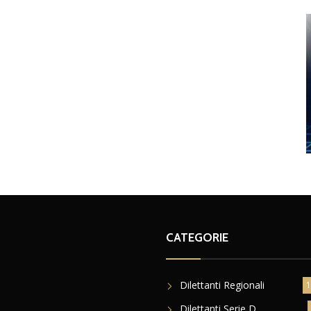
CATEGORIE
Dilettanti Regionali
1
Dilettanti Serie D