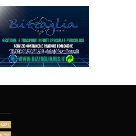
4.881
8.256