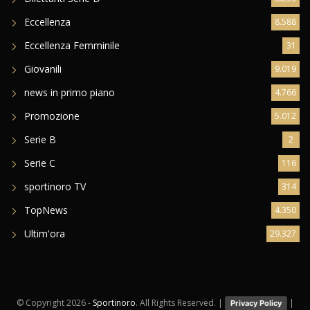
Eccellenza
8.588
Eccellenza Femminile
31
Giovanili
9.019
news in primo piano
4.766
Promozione
5.012
Serie B
2
Serie C
116
sportinoro TV
314
TopNews
4.350
Ultim'ora
29.327
© Copyright
2026 -
Sportinoro
. All Rights Reserved. |
|
Privacy Policy