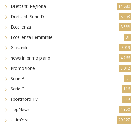
Dilettanti Regionali
14.880
Dilettanti Serie D
8.253
Eccellenza
8.588
Eccellenza Femminile
31
Giovanili
9.019
news in primo piano
4.766
Promozione
5.012
Serie B
2
Serie C
116
sportinoro TV
314
TopNews
4.350
Ultim'ora
29.327