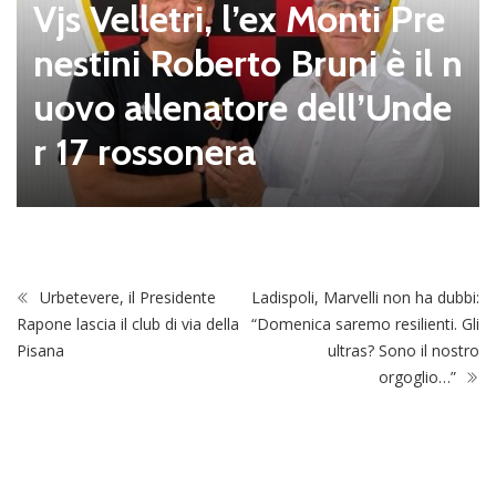
Vjs Velletri, l’ex Monti Pre
nestini Roberto Bruni è il n
uovo allenatore dell’Unde
r 17 rossonera
Urbetevere, il Presidente
Ladispoli, Marvelli non ha dubbi:
Rapone lascia il club di via della
“Domenica saremo resilienti. Gli
Pisana
ultras? Sono il nostro
orgoglio…”