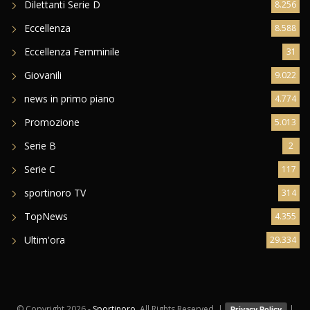
Dilettanti Serie D
8.256
Eccellenza
8.588
Eccellenza Femminile
31
Giovanili
9.022
news in primo piano
4.774
Promozione
5.013
Serie B
2
Serie C
117
sportinoro TV
314
TopNews
4.355
Ultim'ora
29.334
© Copyright
2026 -
Sportinoro
. All Rights Reserved. |
|
Privacy Policy