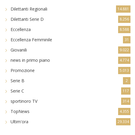
Dilettanti Regionali
14.881
Dilettanti Serie D
8.256
Eccellenza
8.588
Eccellenza Femminile
31
Giovanili
9.022
news in primo piano
4.774
Promozione
5.013
Serie B
2
Serie C
117
sportinoro TV
314
TopNews
4.355
Ultim'ora
29.334