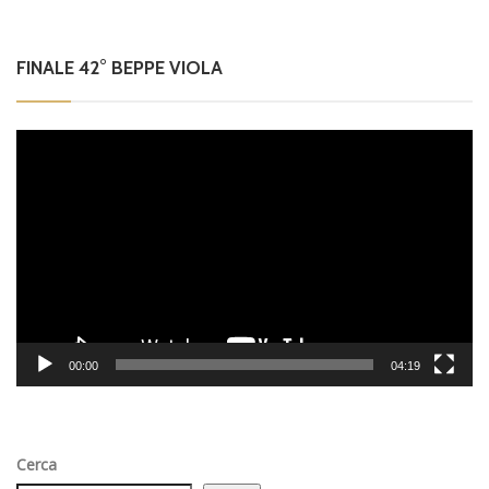
FINALE 42° BEPPE VIOLA
Video
Player
00:00
04:19
Cerca