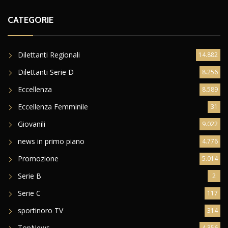
CATEGORIE
Dilettanti Regionali
14.882
Dilettanti Serie D
8.256
Eccellenza
8.589
Eccellenza Femminile
31
Giovanili
9.022
news in primo piano
4.776
Promozione
5.014
Serie B
2
Serie C
117
sportinoro TV
314
TopNews
4.356