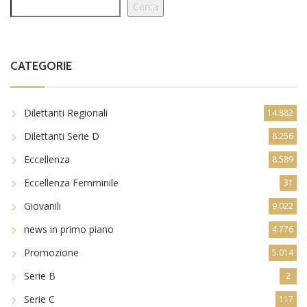
Cerca
CATEGORIE
Dilettanti Regionali
14.882
Dilettanti Serie D
8.256
Eccellenza
8.589
Eccellenza Femminile
31
Giovanili
9.022
news in primo piano
4.776
Promozione
5.014
Serie B
2
Serie C
117