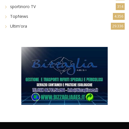
sportinoro TV
314
TopNews
4.356
Ultim'ora
29.336