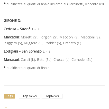
*
qualificata ai quarti di finale insieme al Giardinetti, vincente ieri
GIRONE D
:
Certosa – Savio*
1 – 7
Marcatori
: Moretti (S), Forgioni (S), Maccioni (S), Maccioni (S),
Ruggero (S), Ruggero (S), Podder (S), Granato (C)
Lodigiani – San Lorenzo
2 – 2
Marcatori
: Casali (L), Betti (SL), Crocca (L), Campdel (SL)
*
qualificata ai quarti di finale
Tags
Top News
TopNews