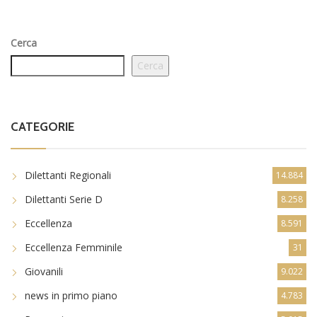
Cerca
Cerca
CATEGORIE
Dilettanti Regionali
14.884
Dilettanti Serie D
8.258
Eccellenza
8.591
Eccellenza Femminile
31
Giovanili
9.022
news in primo piano
4.783