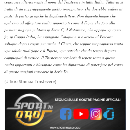
conoscere ulteriormente il nome del Trastevere in tutta Italia. Tuttavia si
tratta di un raggruppamento molto impegnativo, che dovrebbe vedere ai
nastri di partenza anche la Sambenedettese. Non dimentichiamo che
andremo ad affrontare realtà importanti come il Fano, che fino alla
passata stagione militava in Serie C, il Notaresco, che appena un anno
fa, in Coppa Italia, ha espugnato Catania e si è arresa al Pescara
soltanto dopo i rigori ma anche il Chieti, che seppur neopromosso vanta
una solida tradizione e il Pineto, una outsider che da tempo disputa
campionati di vertice. Il Trastevere cercherà di tenere testa a queste
realtà importanti e blasonate come ha dimostrato di poter fare nel corso
di queste stagioni trascorse in Serie D
».
(Ufficio Stampa Trastevere)