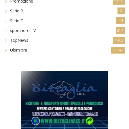
Promozione
5.015
Serie B
2
Serie C
118
sportinoro TV
314
TopNews
4.362
Ultim'ora
29.342