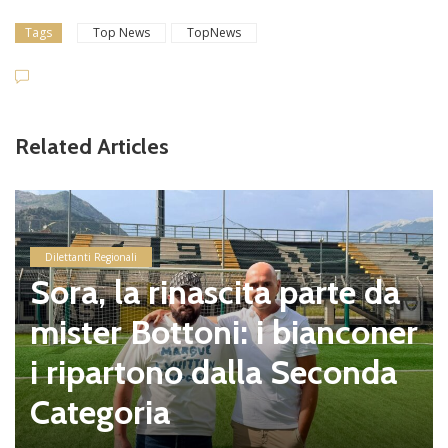
Tags
Top News
TopNews
Related Articles
Dilettanti Regionali
Sora, la rinascita parte da
mister Bottoni: i bianconer
i ripartono dalla Seconda
Categoria