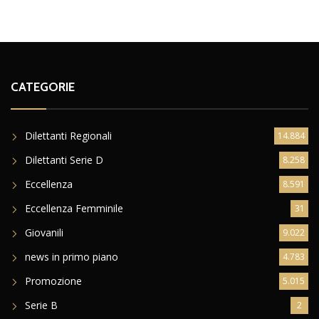
CATEGORIE
Dilettanti Regionali
14.884
Dilettanti Serie D
8.258
Eccellenza
8.591
Eccellenza Femminile
31
Giovanili
9.022
news in primo piano
4.783
Promozione
5.015
Serie B
2