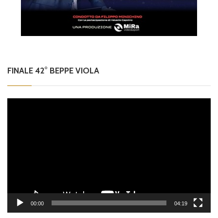
FINALE 42° BEPPE VIOLA
Video
Player
00:00
04:19