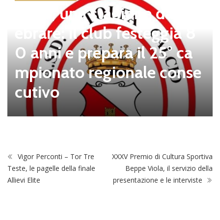
Tolfa, una stagione da cel
ebrare: il club festeggia 8
0 anni e prepara il 25° ca
mpionato regionale conse
cutivo
Vigor Perconti – Tor Tre
XXXV Premio di Cultura Sportiva
Teste, le pagelle della finale
Beppe Viola, il servizio della
Allievi Elite
presentazione e le interviste