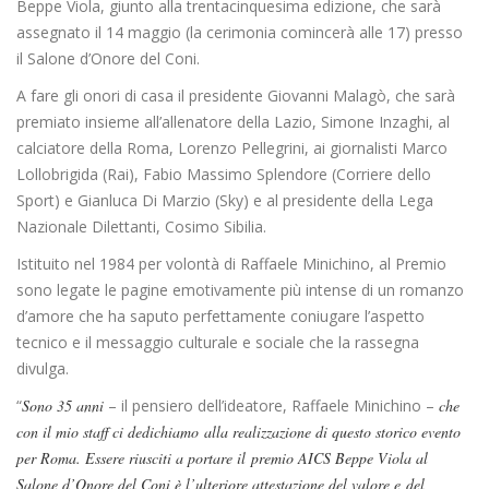
Beppe Viola, giunto alla trentacinquesima edizione, che sarà
assegnato il 14 maggio (la cerimonia comincerà alle 17) presso
il Salone d’Onore del Coni.
A fare gli onori di casa il presidente Giovanni Malagò, che sarà
premiato insieme all’allenatore della Lazio, Simone Inzaghi, al
calciatore della Roma, Lorenzo Pellegrini, ai giornalisti Marco
Lollobrigida (Rai), Fabio Massimo Splendore (Corriere dello
Sport) e Gianluca Di Marzio (Sky) e al presidente della Lega
Nazionale Dilettanti, Cosimo Sibilia.
Istituito nel 1984 per volontà di Raffaele Minichino, al Premio
sono legate le pagine emotivamente più intense di un romanzo
d’amore che ha saputo perfettamente coniugare l’aspetto
tecnico e il messaggio culturale e sociale che la rassegna
divulga.
“
Sono 35 anni
– il pensiero dell’ideatore, Raffaele Minichino –
che
con il mio staff ci dedichiamo
alla realizzazione di questo storico evento
per Roma. Essere riusciti a portare il
premio AICS Beppe Viola al
Salone d’Onore del Coni è l’ulteriore attestazione del valore e
del