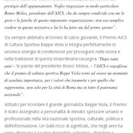
prestigio dell’appuntamento. Voglio ringraziare in modo particolare
Bruno Molea, presidente
dell’AICS, che da sempre condivide con me le
gioie e le fatiche di questa imponente
organizzazione: non era semplice
credere in questa iniziativa e lui lo ha fatto sin dal primo
giorno”
.
Da sempre abbinato al torneo di calcio giovanile, il Premio AICS
di Cultura Sportiva Beppe Viola si integra perfettamente in
un’unica sinergia di condivisione per proseguire nella storia e
nella tradizione di questa straordinaria rassegna. “
Dopo tanti
anni
– le parole del presidente Bruno Molea, –
l’AICS è orgogliosa
che il premio di cultura sportiva Beppe Viola torni ad
essere un momento
di assoluta importanza, per i valori che trasmette e per quello che
rappresenta,
non solo per la città di Roma ma in tutto il panorama
nazionale”
.
Istituito per ricordare il grande giornalista Beppe Viola, il Premio
è stato assegnato a personalità di elevato spessore umano e
professionale nella vita nazionale sportiva, culturale, politica e
dell’informazione. Un Galà ricco di significati, che negli anni ha
visto alternarsi sul palco giornalisti, calciatori, allenatori e