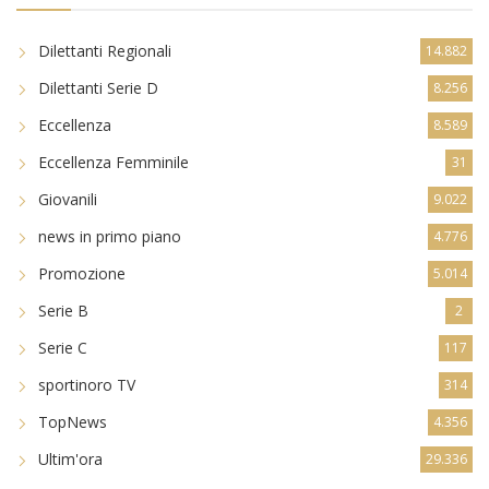
Dilettanti Regionali
14.882
Dilettanti Serie D
8.256
Eccellenza
8.589
Eccellenza Femminile
31
Giovanili
9.022
news in primo piano
4.776
Promozione
5.014
Serie B
2
Serie C
117
sportinoro TV
314
TopNews
4.356
Ultim'ora
29.336