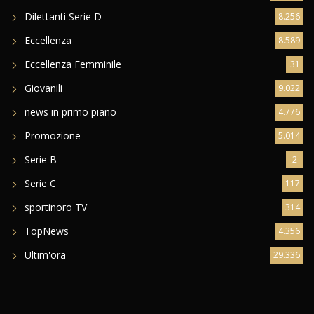
Dilettanti Serie D
8.256
Eccellenza
8.589
Eccellenza Femminile
31
Giovanili
9.022
news in primo piano
4.776
Promozione
5.014
Serie B
2
Serie C
117
sportinoro TV
314
TopNews
4.356
Ultim'ora
29.336