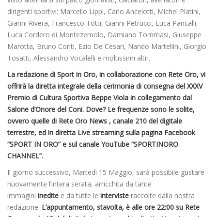
dirigenti sportivi: Marcello Lippi, Carlo Ancelotti, Michel Platini,
Gianni Rivera, Francesco Totti, Gianni Petrucci, Luca Pancalli,
Luca Cordero di Montezemolo, Damiano Tommasi, Giuseppe
Marotta, Bruno Conti, Ezio De Cesari, Nando Martellini, Giorgio
Tosatti, Alessandro Vocalelli e moltissimi altri.
La redazione di Sport in Oro, in collaborazione con Rete Oro, vi
offrirà la diretta integrale della cerimonia di consegna del XXXV
Premio di Cultura Sportiva Beppe Viola in collegamento dal
Salone d’Onore del Coni. Dove? Le frequenze sono le solite,
ovvero quelle di Rete Oro News , canale 210 del digitale
terrestre, ed in diretta Live streaming sulla pagina Facebook
“SPORT IN ORO” e sul canale YouTube “SPORTINORO
CHANNEL”.
Il giorno successivo, Martedì 15 Maggio, sarà possibile gustare
nuovamente l’intera serata, arricchita da tante
immagini
inedite
e da tutte le
interviste
raccolte dalla nostra
redazione.
L’appuntamento, stavolta, è alle ore 22:00 su Rete