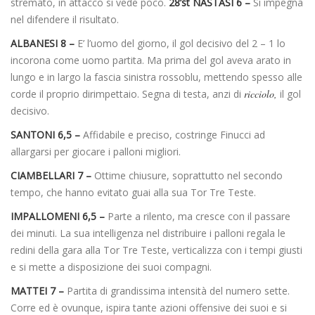
stremato, in attacco si vede poco.
28’st NASTASI 6 –
Si impegna
nel difendere il risultato.
ALBANESI 8 –
E’ l’uomo del giorno, il gol decisivo del 2 – 1 lo
incorona come uomo partita. Ma prima del gol aveva arato in
lungo e in largo la fascia sinistra rossoblu, mettendo spesso alle
corde il proprio dirimpettaio. Segna di testa, anzi di
ricciolo,
il gol
decisivo.
SANTONI 6,5 –
Affidabile e preciso, costringe Finucci ad
allargarsi per giocare i palloni migliori.
CIAMBELLARI 7 –
Ottime chiusure, soprattutto nel secondo
tempo, che hanno evitato guai alla sua Tor Tre Teste.
IMPALLOMENI 6,5 –
Parte a rilento, ma cresce con il passare
dei minuti. La sua intelligenza nel distribuire i palloni regala le
redini della gara alla Tor Tre Teste, verticalizza con i tempi giusti
e si mette a disposizione dei suoi compagni.
MATTEI 7 –
Partita di grandissima intensità del numero sette.
Corre ed è ovunque, ispira tante azioni offensive dei suoi e si