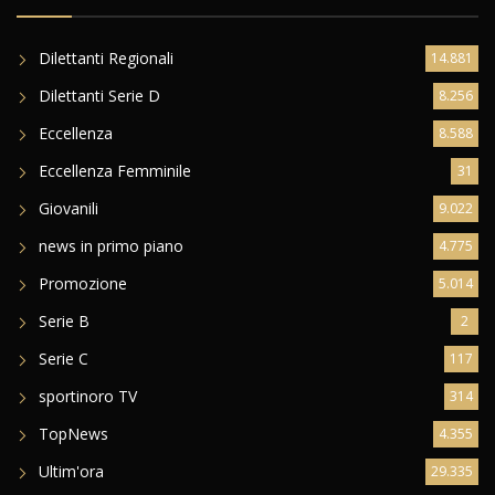
Dilettanti Regionali
14.881
Dilettanti Serie D
8.256
Eccellenza
8.588
Eccellenza Femminile
31
Giovanili
9.022
news in primo piano
4.775
Promozione
5.014
Serie B
2
Serie C
117
sportinoro TV
314
TopNews
4.355
Ultim'ora
29.335