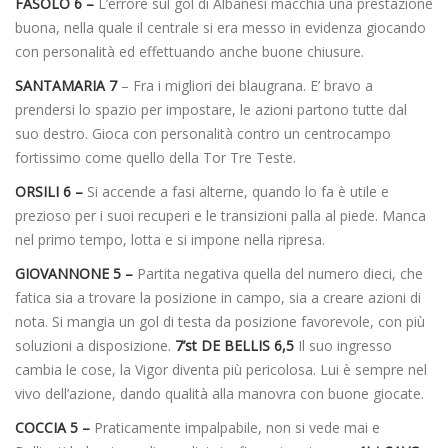
FASOLO 6 –
L’errore sul gol di Albanesi macchia una prestazione
buona, nella quale il centrale si era messo in evidenza giocando
con personalità ed effettuando anche buone chiusure.
SANTAMARIA 7
– Fra i migliori dei blaugrana. E’ bravo a
prendersi lo spazio per impostare, le azioni partono tutte dal
suo destro. Gioca con personalità contro un centrocampo
fortissimo come quello della Tor Tre Teste.
ORSILI 6 –
Si accende a fasi alterne, quando lo fa è utile e
prezioso per i suoi recuperi e le transizioni palla al piede. Manca
nel primo tempo, lotta e si impone nella ripresa.
GIOVANNONE 5 –
Partita negativa quella del numero dieci, che
fatica sia a trovare la posizione in campo, sia a creare azioni di
nota. Si mangia un gol di testa da posizione favorevole, con più
soluzioni a disposizione.
7’st DE BELLIS 6,5
Il suo ingresso
cambia le cose, la Vigor diventa più pericolosa. Lui è sempre nel
vivo dell’azione, dando qualità alla manovra con buone giocate.
COCCIA 5 –
Praticamente impalpabile, non si vede mai e