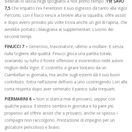
Bellinati lo lascia negli spogliatoi a fine primo tempo.
1’st SAVO
7,5
Che impatto l’ex Ferentino! Il suo ingresso dà tanto alla Vigor
Perconti, con il fisico riesce a tenere alta la squadra, offre assist
e dopo averci provato più volte trova anche un gol di rapina, che
avrebbe portato i blaugrana ai supplementari. L’uomo dei
secondi tempi.
FINUCCI 7 –
Generoso, trascinatore, ultimo a mollare. E senza
nulla togliere alla qualità. Finucci gioca una partita totale,
svariando su tutto il fronte offensivo e inserendosi nelle azioni
migliori della Vigor. E’ costretto a girare lontano da un
Ciambellari in giornata, ma anche sugli esterni dà il suo buon
contributo. Entra nell’azione dell’uno a uno costringendo Lori alla
corta respinta dopo aver seminato il panico sulla trequarti.
PIERMARINI 6 –
Non si stanca mai di provarci, seppur con
qualche pausa. Il sinistro sembra in giornata e lui pare più
propenso ad offrire assist che a provarci, anche se spesso i
compagni non raccolgono. Prestazione di impegno per un
giocatore pericoloso e bravo.