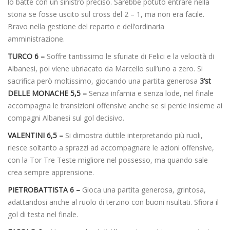
lo batte con un sinistro preciso. Sarebbe potuto entrare nella
storia se fosse uscito sul cross del 2 – 1, ma non era facile.
Bravo nella gestione del reparto e dell’ordinaria
amministrazione.
TURCO 6 –
Soffre tantissimo le sfuriate di Felici e la velocità di
Albanesi, poi viene ubriacato da Marcello sull’uno a zero. Si
sacrifica però moltissimo, giocando una partita generosa
3’st
DELLE MONACHE 5,5 –
Senza infamia e senza lode, nel finale
accompagna le transizioni offensive anche se si perde insieme ai
compagni Albanesi sul gol decisivo.
VALENTINI 6,5 –
Si dimostra duttile interpretando più ruoli,
riesce soltanto a sprazzi ad accompagnare le azioni offensive,
con la Tor Tre Teste migliore nel possesso, ma quando sale
crea sempre apprensione.
PIETROBATTISTA 6 –
Gioca una partita generosa, grintosa,
adattandosi anche al ruolo di terzino con buoni risultati. Sfiora il
gol di testa nel finale.