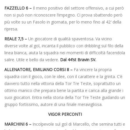
FAZZELLO 6 –
Il meno positivo del settore offensivo, a cui però
non si può non riconoscere l’impegno. Ci prova sbattendo però
più volte su un Fasolo in giornata, per lo meno fino al 42′ della
ripresa.
REALE 7,5 –
Un giocatore di qualità spaventosa. Va vicino
diverse volte al gol, incanta il pubblico con dribbling sul filo della
linea bianca, aiuta la squadra nei momenti di difficoltà facendola
salire. Utile e bello da vedere.
Dal 44’st Bravin SV.
ALLENATORE, EMILIANO CORSI 8 –
Fa vincere la propria
squadra con il gioco, con le idee, con il carattere e la grinta. C’è
davvero tutto nella vittoria della Tor Tre Teste, soprattutto un
ottimo manico che prepara bene la partita e carica alla grande i
suoi giocatori. Entra nella storia della Tor Tre Teste guidando un
gruppo fortissimo, autore di una finale meravigliosa.
VIGOR PERCONTI
MARCHINI 6 –
Incolpevole sul gol di Marcello, che semina tutti e