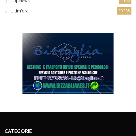
TopNews
4.355
Ultim'ora
29.335
CATEGORIE