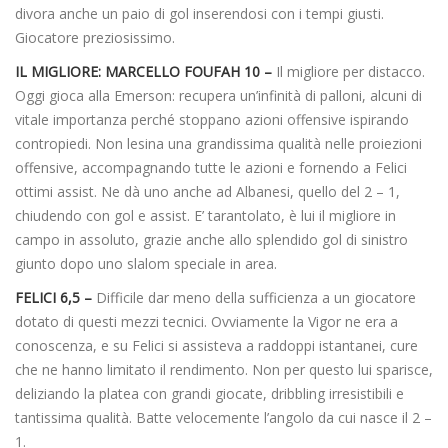
divora anche un paio di gol inserendosi con i tempi giusti.
Giocatore preziosissimo.
IL MIGLIORE: MARCELLO FOUFAH 10 –
Il migliore per distacco.
Oggi gioca alla Emerson: recupera un’infinità di palloni, alcuni di
vitale importanza perché stoppano azioni offensive ispirando
contropiedi. Non lesina una grandissima qualità nelle proiezioni
offensive, accompagnando tutte le azioni e fornendo a Felici
ottimi assist. Ne dà uno anche ad Albanesi, quello del 2 – 1,
chiudendo con gol e assist. E’ tarantolato, è lui il migliore in
campo in assoluto, grazie anche allo splendido gol di sinistro
giunto dopo uno slalom speciale in area.
FELICI 6,5 –
Difficile dar meno della sufficienza a un giocatore
dotato di questi mezzi tecnici. Ovviamente la Vigor ne era a
conoscenza, e su Felici si assisteva a raddoppi istantanei, cure
che ne hanno limitato il rendimento. Non per questo lui sparisce,
deliziando la platea con grandi giocate, dribbling irresistibili e
tantissima qualità. Batte velocemente l’angolo da cui nasce il 2 –
1.