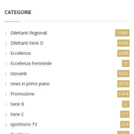
CATEGORIE
Dilettanti Regionali
14.881
Dilettanti Serie D
8.256
Eccellenza
8.588
Eccellenza Femminile
31
Giovanili
9.022
news in primo piano
4.775
Promozione
5.014
Serie B
2
Serie C
117
sportinoro TV
314