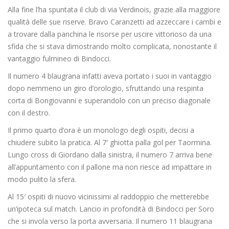
Alla fine l’ha spuntata il club di via Verdinois, grazie alla maggiore
qualità delle sue riserve. Bravo Caranzetti ad azzeccare i cambi e
a trovare dalla panchina le risorse per uscire vittorioso da una
sfida che si stava dimostrando molto complicata, nonostante il
vantaggio fulmineo di Bindocci.
Il numero 4 blaugrana infatti aveva portato i suoi in vantaggio
dopo nemmeno un giro d’orologio, sfruttando una respinta
corta di Bongiovanni e superandolo con un preciso diagonale
con il destro.
Il primo quarto d’ora è un monologo degli ospiti, decisi a
chiudere subito la pratica. Al 7′ ghiotta palla gol per Taormina.
Lungo cross di Giordano dalla sinistra, il numero 7 arriva bene
all’appuntamento con il pallone ma non riesce ad impattare in
modo pulito la sfera.
Al 15′ ospiti di nuovo vicinissimi al raddoppio che metterebbe
un’ipoteca sul match. Lancio in profondità di Bindocci per Soro
che si invola verso la porta avversaria. Il numero 11 blaugrana