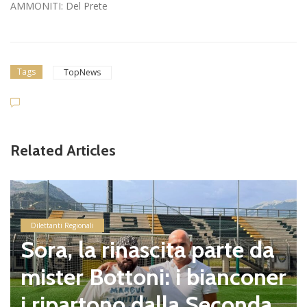
AMMONITI: Del Prete
Tags
TopNews
Related Articles
Dilettanti Regionali
Sora, la rinascita parte da
mister Bottoni: i bianconer
i ripartono dalla Seconda