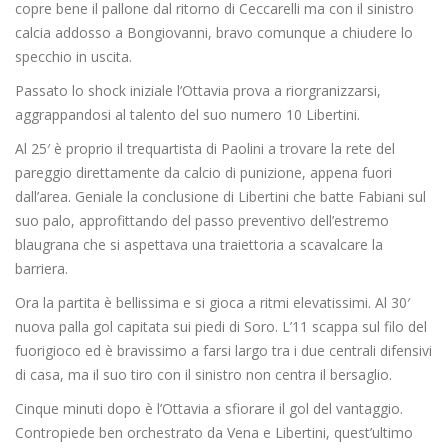
copre bene il pallone dal ritorno di Ceccarelli ma con il sinistro
calcia addosso a Bongiovanni, bravo comunque a chiudere lo
specchio in uscita.
Passato lo shock iniziale l’Ottavia prova a riorgranizzarsi,
aggrappandosi al talento del suo numero 10 Libertini.
Al 25′ è proprio il trequartista di Paolini a trovare la rete del
pareggio direttamente da calcio di punizione, appena fuori
dall’area. Geniale la conclusione di Libertini che batte Fabiani sul
suo palo, approfittando del passo preventivo dell’estremo
blaugrana che si aspettava una traiettoria a scavalcare la
barriera.
Ora la partita è bellissima e si gioca a ritmi elevatissimi. Al 30′
nuova palla gol capitata sui piedi di Soro. L’11 scappa sul filo del
fuorigioco ed è bravissimo a farsi largo tra i due centrali difensivi
di casa, ma il suo tiro con il sinistro non centra il bersaglio.
Cinque minuti dopo è l’Ottavia a sfiorare il gol del vantaggio.
Contropiede ben orchestrato da Vena e Libertini, quest’ultimo