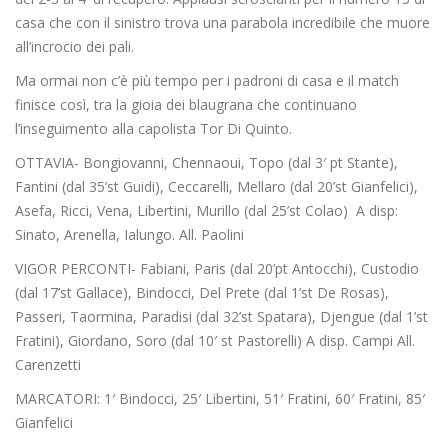
casa che con il sinistro trova una parabola incredibile che muore
all’incrocio dei pali.
Ma ormai non c’è più tempo per i padroni di casa e il match
finisce così, tra la gioia dei blaugrana che continuano
l’inseguimento alla capolista Tor Di Quinto.
OTTAVIA- Bongiovanni, Chennaoui, Topo (dal 3′ pt Stante),
Fantini (dal 35’st Guidi), Ceccarelli, Mellaro (dal 20’st Gianfelici),
Asefa, Ricci, Vena, Libertini, Murillo (dal 25’st Colao) A disp:
Sinato, Arenella, Ialungo. All. Paolini
VIGOR PERCONTI- Fabiani, Paris (dal 20’pt Antocchi), Custodio
(dal 17’st Gallace), Bindocci, Del Prete (dal 1’st De Rosas),
Passeri, Taormina, Paradisi (dal 32’st Spatara), Djengue (dal 1’st
Fratini), Giordano, Soro (dal 10′ st Pastorelli) A disp. Campi All.
Carenzetti
MARCATORI: 1′ Bindocci, 25′ Libertini, 51′ Fratini, 60′ Fratini, 85′
Gianfelici