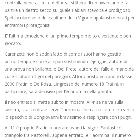
controlla bene al limite dell’area, si libera di un avversario e fa
partire un destro secco sul quale Fabiani stavolta è prodigioso.
Spettacolare volo del capitano della Vigor e applausi meritati per
entrambi i protagonisti.
E’ l’ultima emozione di un primo tempo molto divertente e ben
giocato.
Carenzetti non è soddisfatto di come i suoi hanno gestito il
primo tempo e corre ai ripari sostituendo Djengue, autore di
una prova non brillante, e Del Prete, autore del fallo di mano da
cui è scaturito il gol del pareggio. Al loro posto entrano il classe
2000 Fratini e De Rosa. L’ingresso del numero 18 Fratini, in
particolare, sarà decisivo per l’economia della partita.
Il neo entrato si mette subito in mostra. Al 4′ se ne va sulla
sinistra, si accentra e serve Taormina che calcia con forza verso
lo specchio di Bongiovanni bravissimo a respingere con i pugni.
All’11 è proprio Fratini a portare avanti la Vigor. Fantastico
triangolo tra Pastorelli, appena entrato, e Taormina. Il numero