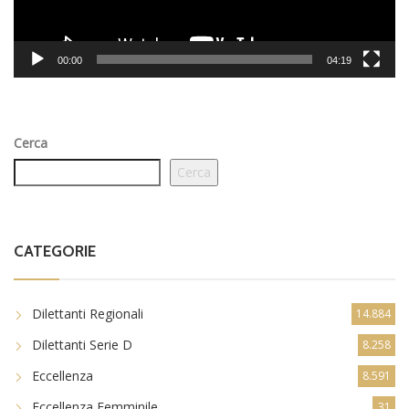
00:00
04:19
Cerca
Cerca
CATEGORIE
Dilettanti Regionali
14.884
Dilettanti Serie D
8.258
Eccellenza
8.591
Eccellenza Femminile
31