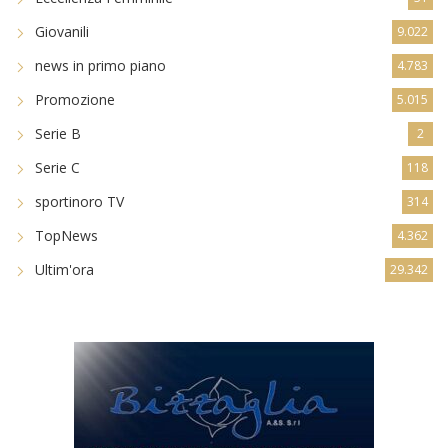
Giovanili
9.022
news in primo piano
4.783
Promozione
5.015
Serie B
2
Serie C
118
sportinoro TV
314
TopNews
4.362
Ultim'ora
29.342