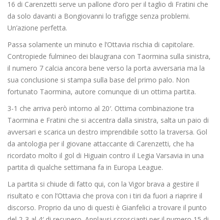
16 di Carenzetti serve un pallone d’oro per il taglio di Fratini che
da solo davanti a Bongiovanni lo trafigge senza problemi.
Un’azione perfetta.
Passa solamente un minuto e l’Ottavia rischia di capitolare.
Contropiede fulmineo dei blaugrana con Taormina sulla sinistra,
il numero 7 calcia ancora bene verso la porta avversaria ma la
sua conclusione si stampa sulla base del primo palo. Non
fortunato Taormina, autore comunque di un ottima partita.
3-1 che arriva però intorno al 20′. Ottima combinazione tra
Taormina e Fratini che si accentra dalla sinistra, salta un paio di
avversari e scarica un destro imprendibile sotto la traversa. Gol
da antologia per il giovane attaccante di Carenzetti, che ha
ricordato molto il gol di Higuain contro il Legia Varsavia in una
partita di qualche settimana fa in Europa League.
La partita si chiude di fatto qui, con la Vigor brava a gestire il
risultato e con l’Ottavia che prova con i tiri da fuori a riaprire il
discorso. Proprio da uno di questi è Gianfelici a trovare il punto
del 2-3 al 4′ di recupero. Applausi scroscianti per il numero 15 di