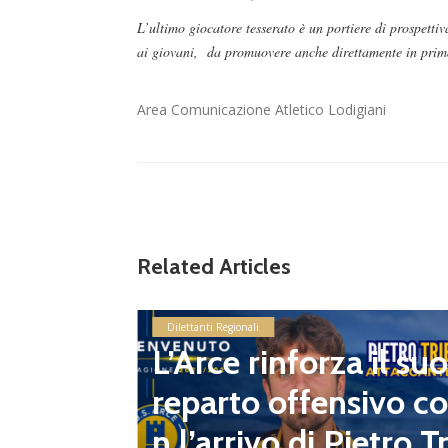
L’ultimo giocatore tesserato è un portiere di prospett
ai giovani, da promuovere anche direttamente in pri
Area Comunicazione Atletico Lodigiani
Related Articles
, il nu
andro V
Dilettanti Regionali
L’Arce rinforza il suo
ivo con
reparto offensivo co
 voglia
n l’arrivo di Pietro Tr