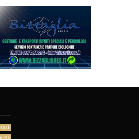
4.881
8.256