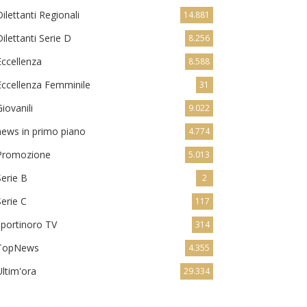
Dilettanti Regionali
14.881
Dilettanti Serie D
8.256
Eccellenza
8.588
Eccellenza Femminile
31
Giovanili
9.022
news in primo piano
4.774
Promozione
5.013
Serie B
2
Serie C
117
sportinoro TV
314
TopNews
4.355
Ultim'ora
29.334