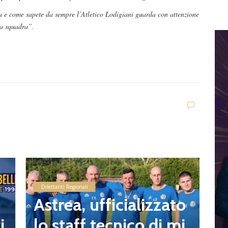
iva e come sapete da sempre l’Atletico Lodigiani guarda con attenzione
ma squadra”
.
E
M
e
a
A
r
Dilettanti Regionali
p
Astrea, ufficializzato
d
i
lo staff tecnico di mi