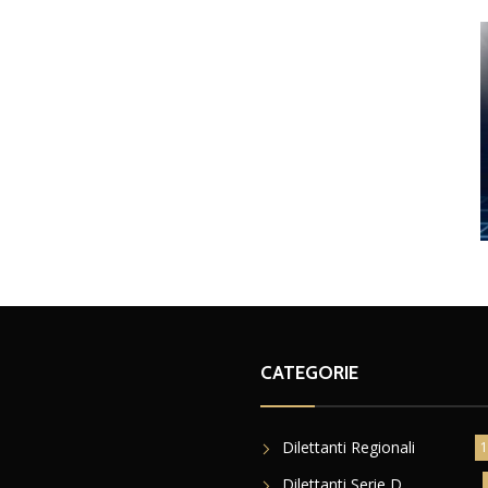
CATEGORIE
Dilettanti Regionali
1
Dilettanti Serie D