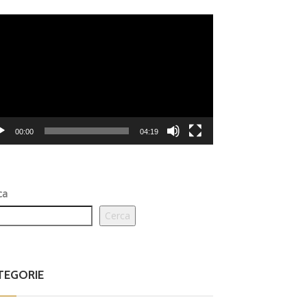
eo
er
00:00
04:19
ca
Cerca
TEGORIE