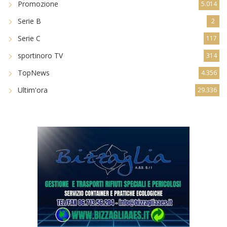
Promozione
5.014
Serie B
2
Serie C
117
sportinoro TV
314
TopNews
4.356
Ultim'ora
29.336