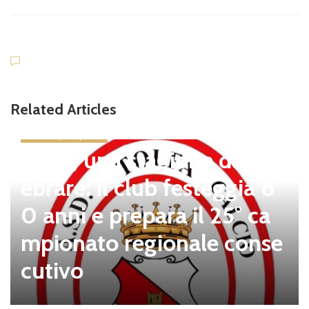
Related Articles
news in primo piano
Tolfa, una stagione da cel
ebrare: il club festeggia 8
0 anni e prepara il 25° ca
mpionato regionale conse
cutivo