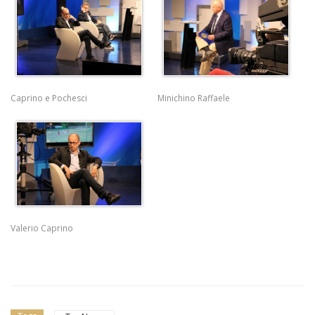
Caprino e Pochesci
Minichino Raffaele
Valerio Caprino