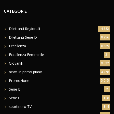
CATEGORIE
Dilettanti Regionali
14.882
Dilettanti Serie D
8.256
Eccellenza
8.589
Eccellenza Femminile
31
Giovanili
9.022
news in primo piano
4.778
Promozione
5.015
Serie B
2
Serie C
118
sportinoro TV
314