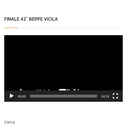
FINALE 42° BEPPE VIOLA
Video
Player
00:00
04:19
Cerca