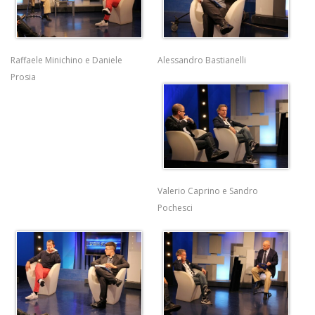
Raffaele Minichino e Daniele
Alessandro Bastianelli
Prosia
Valerio Caprino e Sandro
Pochesci