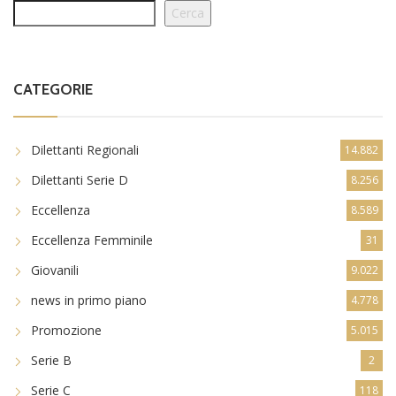
Cerca
CATEGORIE
Dilettanti Regionali
14.882
Dilettanti Serie D
8.256
Eccellenza
8.589
Eccellenza Femminile
31
Giovanili
9.022
news in primo piano
4.778
Promozione
5.015
Serie B
2
Serie C
118