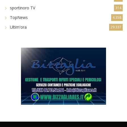
sportinoro TV
314
TopNews
4.358
Ultim'ora
29.337