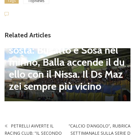
Tags
TopNews
Dilettanti Serie D
Viterbese (Certosa V. Cam
Related Articles
pagnano), mercato senza
sosta: Busatto e Sosa nel
mirino, Balla accende il du
ello con il Nissa. Il Ds Maz
zei sempre più vicino
PETRELLI AVVERTE IL
“CALCIO D’ANGOLO”, RUBRICA
RACING CLUB: “IL SECONDO
SETTIMANALE SULLA SERIE D