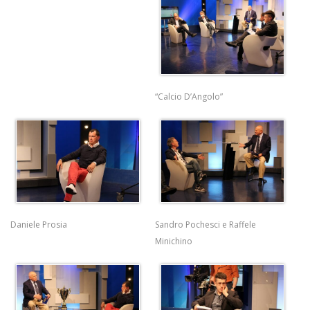
“Calcio D’Angolo”
Daniele Prosia
Sandro Pochesci e Raffele
Minichino