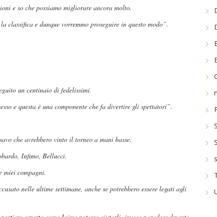
zioni e so che possiamo migliorare ancora molto.
re la classifica e dunque vorremmo proseguire in questo modo”.
eguito un centinaio di fedelissimi.
pesso e questa è una componente che fa divertire gli spettatori”.
savo che avrebbero vinto il torneo a mani basse.
bardo, Infimo, Bellucci.
he miei compagni.
ccusato nelle ultime settimane, anche se potrebbero essere legati agli
 portiere esperto come Ioime potesse aiutarli, invece paradossalmente