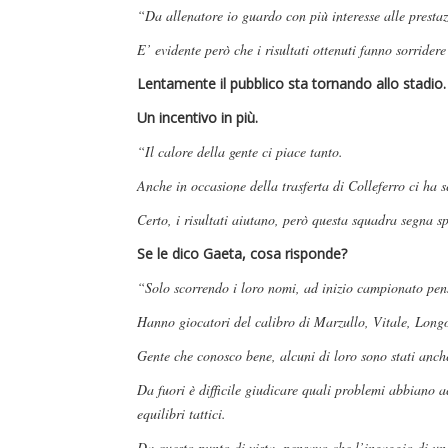
“Da allenatore io guardo con più interesse alle presta
E’ evidente però che i risultati ottenuti fanno sorride
Lentamente il pubblico sta tornando allo stadio.
Un incentivo in più.
“Il calore della gente ci piace tanto.
Anche in occasione della trasferta di Colleferro ci ha s
Certo, i risultati aiutano, però questa squadra segna s
Se le dico Gaeta, cosa risponde?
“Solo scorrendo i loro nomi, ad inizio campionato pen
Hanno giocatori del calibro di Marzullo, Vitale, Longo
Gente che conosco bene, alcuni di loro sono stati anc
Da fuori è difficile giudicare quali problemi abbiano a
equilibri tattici.
Da questo punto di vista, pensavo che l’ingaggio di un