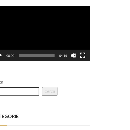
eo
er
00:00
04:19
ca
Cerca
TEGORIE