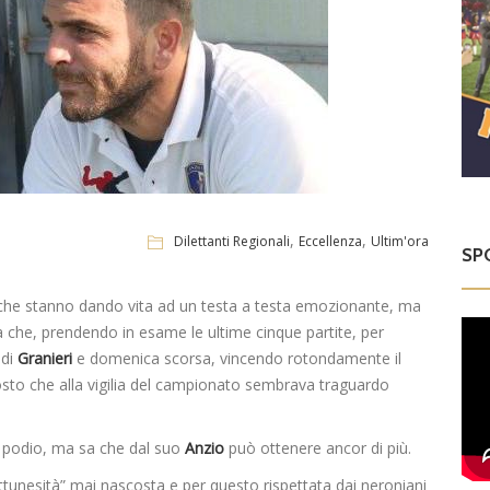
,
,
Dilettanti Regionali
Eccellenza
Ultim'ora
SP
he stanno dando vita ad un testa a testa emozionante, ma
 che, prendendo in esame le ultime cinque partite, per
 di
Granieri
e domenica scorsa, vincendo rotondamente il
osto che alla vigilia del campionato sembrava traguardo
l podio, ma sa che dal suo
Anzio
può ottenere ancor di più.
nettunesità” mai nascosta e per questo rispettata dai neroniani