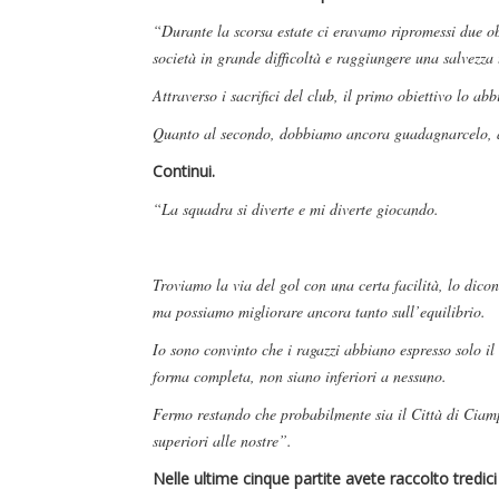
“Durante la scorsa estate ci eravamo ripromessi due ob
società in grande difficoltà e raggiungere una salvezza 
Attraverso i sacrifici del club, il primo obiettivo lo ab
Quanto al secondo, dobbiamo ancora guadagnarcelo,
Continui.
“La squadra si diverte e mi diverte giocando.
Troviamo la via del gol con una certa facilità, lo dico
ma possiamo migliorare ancora tanto sull’equilibrio.
Io sono convinto che i ragazzi abbiano espresso solo il
forma completa, non siano inferiori a nessuno.
Fermo restando che probabilmente sia il Città di Ciam
superiori alle nostre”.
Nelle ultime cinque partite avete raccolto tredic