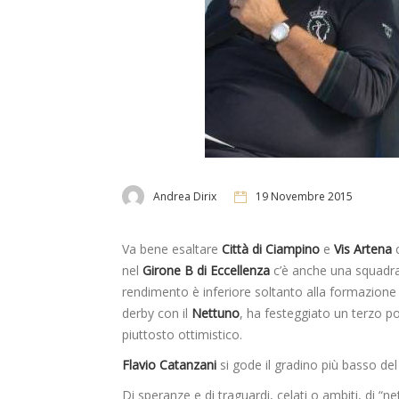
Andrea Dirix
19 Novembre 2015
Va bene esaltare
Città di Ciampino
e
Vis Artena
c
nel
Girone B di Eccellenza
c’è anche una squadra
rendimento è inferiore soltanto alla formazione
derby con il
Nettuno
, ha festeggiato un terzo p
piuttosto ottimistico.
Flavio Catanzani
si gode il gradino più basso de
Di speranze e di traguardi, celati o ambiti, di “