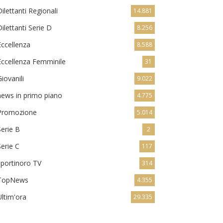
Dilettanti Regionali
14.881
Dilettanti Serie D
8.256
Eccellenza
8.588
Eccellenza Femminile
31
Giovanili
9.022
news in primo piano
4.775
Promozione
5.014
Serie B
2
Serie C
117
sportinoro TV
314
TopNews
4.355
Ultim'ora
29.335