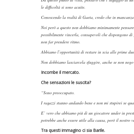
le difficoltà si sono acuite.
Conoscendo la realtà di Gaeta, credo che in mancanza di
Noi però a questo non dobbiamo minimamente pensare, ma
possibilmente vincerla, consapevoli che dispongono di g
non far prendere ritmo.
Abbiamo l’opportunità di restare in scia alle prime due
Non dobbiamo lasciarcela sfuggire, anche se non nego c
Incombe il mercato.
Che sensazioni le suscita?
“Sono preoccupato.
I ragazzi stanno andando bene e non mi stupirei se qual
E’ vero che abbiamo più di un giocatore under in presti
potrebbe anche essere utile alla causa, però il nostro v
Tra questi immagino ci sia Barile.