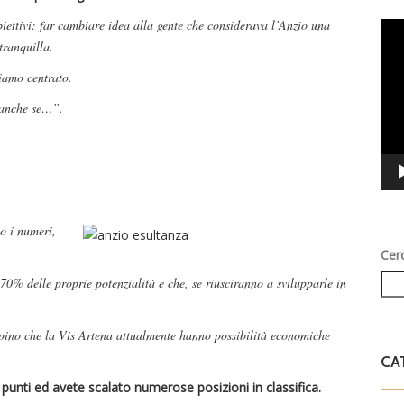
iettivi: far cambiare idea alla gente che considerava l’Anzio una
Vid
tranquilla.
Play
biamo centrato.
 anche se…”.
no i numeri,
Cer
 70% delle proprie potenzialità e che, se riusciranno a svilupparle in
pino che la Vis Artena attualmente hanno possibilità economiche
CA
i punti ed avete scalato numerose posizioni in classifica.