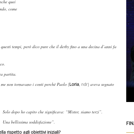
anche quei
endo, come
questi tempi, però dico pure che il derby fino a una decina d’anni fa
oco.
a partita.
 a me non tornavano i conti perchè Paolo
(
Loria
, ndr)
aveva segnato
Solo dopo ho capito che significava: “Mister, siamo terzi”.
Una bellissima soddisfazione”.
FI
 rispetto agli obiettivi iniziali?