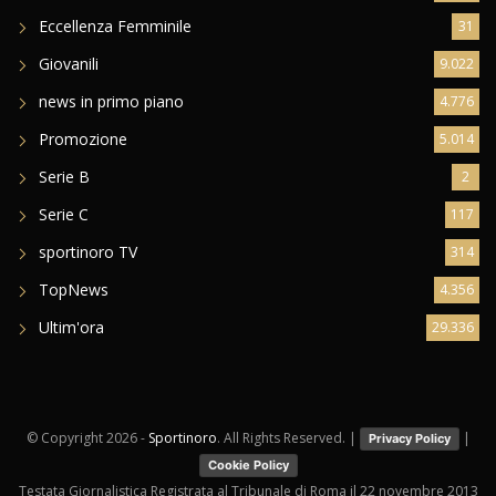
Eccellenza Femminile
31
Giovanili
9.022
news in primo piano
4.776
Promozione
5.014
Serie B
2
Serie C
117
sportinoro TV
314
TopNews
4.356
Ultim'ora
29.336
© Copyright
2026 -
Sportinoro
. All Rights Reserved. |
|
Privacy Policy
Cookie Policy
Testata Giornalistica Registrata al Tribunale di Roma il 22 novembre 2013