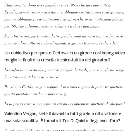
Chiaramente, dopo aver mandato via i ’96 – che giocano tutti in
Eccellenza – dovevamo assestarci e abbiamo costruito una rosa giovane,
ma non abbiamo preso tantissimi ragazzi perché io ho tantissima fiducia
nei ’99, che salgono spesso e volentieri a darci una mano.
Sono fortissimi, me li porto dietro perché sono davvero tanta roba, però
fammelo dire sottovoce che altrimenti si gasano troppo… (ride, ndr).
Un obbiettivo per questo Certosa: in un girone così impegnativo
meglio le finali o la crescita tecnico-tattica dei giocatori?
Io voglio la crescita dei giocatori facendo le finali, non si migliora senza
le vittorie e la fiducia in sé stessi.
Per il mio Certosa voglio sempre il massimo e spero di poter trasmettere
questa mentalità anche ai miei ragazzi.
Io la penso così: il momento in cui mi accontenterò smetterò di allenare!
Valentino Vergari, siete lì davanti a tutti grazie a otto vittorie e
una sola sconfitta. È tornato il Tor Di Quinto degli anni d’oro?
Quest’anno c’è l’aria giusta per tornare a grandi livelli, stiamo vivendo