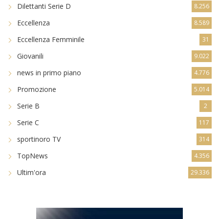
Dilettanti Serie D
8.256
Eccellenza
8.589
Eccellenza Femminile
31
Giovanili
9.022
news in primo piano
4.776
Promozione
5.014
Serie B
2
Serie C
117
sportinoro TV
314
TopNews
4.356
Ultim'ora
29.336