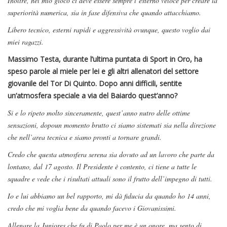
Inoltre, nel mio gioco ci deve essere sempre l’esterno veloce per creare la
superiorità numerica, sia in fase difensiva che quando attacchiamo.
Libero tecnico, esterni rapidi e aggressività ovunque, questo voglio dai
miei ragazzi.
Massimo Testa, durante l’ultima puntata di Sport in Oro, ha
speso parole al miele per lei e gli altri allenatori del settore
giovanile del Tor Di Quinto. Dopo anni difficili, sentite
un’atmosfera speciale a via del Baiardo quest’anno?
Si e lo ripeto molto sinceramente, quest’anno nutro delle ottime
sensazioni, dopoun momento brutto ci siamo sistemati sia nella direzione
che nell’area tecnica e siamo pronti a tornare grandi.
Credo che questa atmosfera serena sia dovuto ad un lavoro che parte da
lontano, dal 17 agosto. Il Presidente è contento, ci tiene a tutte le
squadre e vede che i risultati attuali sono il frutto dell’impegno di tutti.
Io e lui abbiamo un bel rapporto, mi dà fiducia da quando ho 14 anni,
credo che mi voglia bene da quando facevo i Giovanissimi.
Allenare la Juniores che fu di Paolo per me è un onore, ma sento di