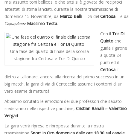
mai assunto toni bellicosi e che anzi si è giovata dei reciproci
attestati di stima lanciati, durante la nostra trasmissione di
domenica 15 Novembre, da
Marco Belli
– DS del
Certosa
– e dal
Comandante
Massimo Testa
.
Con il
Tor Di
Quinto
che
guida il girone
Una fase del quarto di finale della scorsa
a quota 24
stagione fra Certosa e Tor Di Quinto
punti ed il
Certosa
lì
dietro a tallonare, ancora alla ricerca del primo successo in un
big match, la gara di via di Centocelle assume i contorni di un
vero esame di maturità.
Abbiamo scrutato le emozioni dei due professori che sabato
siederanno nelle rispettive panchine,
Cristian Ranalli
e
Valentino
Vergari
.
La gara verrà ripresa e riproposta durante la nostra
trasmissione
Sport In Oro domenica dalle ore 18.30 sul canale