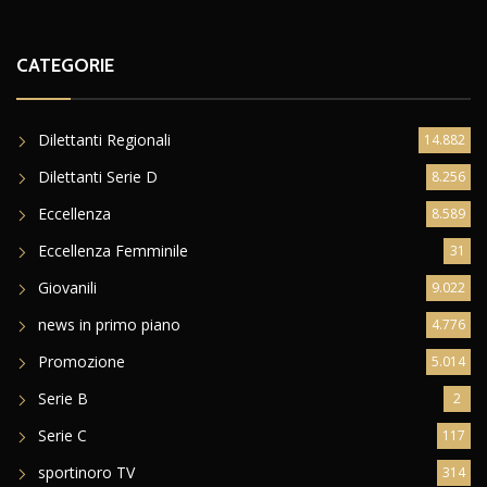
CATEGORIE
Dilettanti Regionali
14.882
Dilettanti Serie D
8.256
Eccellenza
8.589
Eccellenza Femminile
31
Giovanili
9.022
news in primo piano
4.776
Promozione
5.014
Serie B
2
Serie C
117
sportinoro TV
314