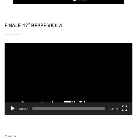
FINALE 42° BEPPE VIOLA
Video
Player
00:00
04:19
Cerca