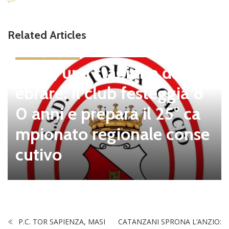
Related Articles
news in primo piano
Tolfa, una stagione da cel
ebrare: il club festeggia 8
0 anni e prepara il 25° ca
mpionato regionale conse
cutivo
P.C. TOR SAPIENZA, MASI
CATANZANI SPRONA L’ANZIO: