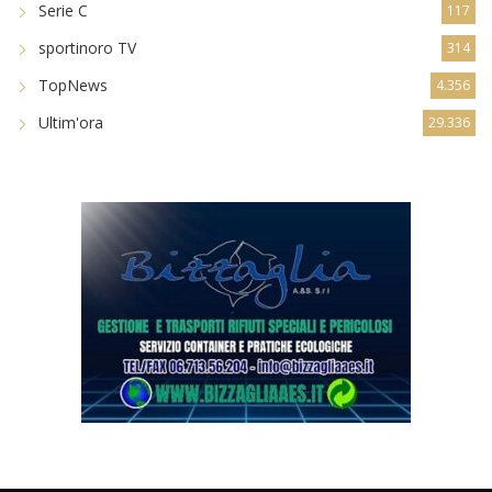
Serie C
117
sportinoro TV
314
TopNews
4.356
Ultim'ora
29.336